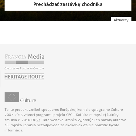
Prechádzať zastávky chodníka
Aktuality
Tento produkt vznikol s podporou Európskej komisie v programe Culture
2007-2013 v rámci programu projekt CEC – Kolíska európskej kultúry,
zmluva č. 2010-O653. Táto webová stránka vyjadruje len názory autorov
a Európska komisia nezodpovedá za akékoľvek ďalšie použitie týchto
informácií.