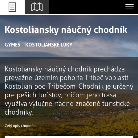
Leaflet
+
Kostoliansky
náučný chodník
-
GÝMEŠ – KOSTOLIANSKE LÚKY
Kostoliansky náučný chodník prechádza
prevažne územím pohoria Tribeč v oblasti
Kostolian pod Tribečom. Chodník je určený
pre peších turistov, pričom jeho trasa
využíva výlučne riadne značené turistické
chodníky.
Celý opis chodníka