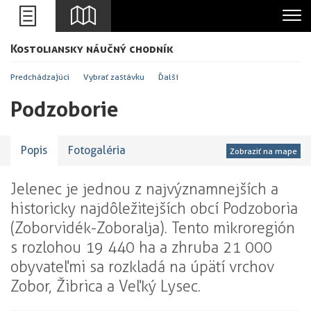
Leaflet
Kostoliansky náučný chodník
+
-
Predchádzajúci
Vybrať zastávku
Ďalší
Podzoborie
Popis
Fotogaléria
Zobraziť na mape
Jelenec je jednou z najvýznamnejších a
historicky najdôležitejších obcí Podzoboria
(Zoborvidék-Zoboralja). Tento mikroregión
s rozlohou 19 440 ha a zhruba 21 000
obyvateľmi sa rozkladá na úpätí vrchov
Zobor, Žibrica a Veľký Lysec.