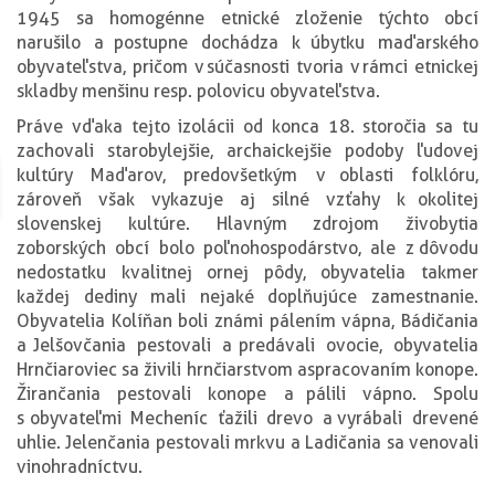
1945 sa homogénne etnické zloženie týchto obcí
narušilo a postupne dochádza k úbytku maďarského
obyvateľstva, pričom v súčasnosti tvoria v rámci etnickej
skladby menšinu resp. polovicu obyvateľstva.
Práve vďaka tejto izolácii od konca 18. storočia sa tu
zachovali starobylejšie, archaickejšie podoby ľudovej
kultúry Maďarov, predovšetkým v oblasti folklóru,
zároveň však vykazuje aj silné vzťahy k okolitej
slovenskej kultúre. Hlavným zdrojom živobytia
zoborských obcí bolo poľnohospodárstvo, ale z dôvodu
nedostatku kvalitnej ornej pôdy, obyvatelia takmer
každej dediny mali nejaké doplňujúce zamestnanie.
Obyvatelia Kolíňan boli známi pálením vápna, Bádičania
a Jelšovčania pestovali a predávali ovocie, obyvatelia
Hrnčiaroviec sa živili hrnčiarstvom a spracovaním konope.
Žirančania pestovali konope a pálili vápno. Spolu
s obyvateľmi Mecheníc ťažili drevo a vyrábali drevené
uhlie. Jelenčania pestovali mrkvu a Ladičania sa venovali
vinohradníctvu.