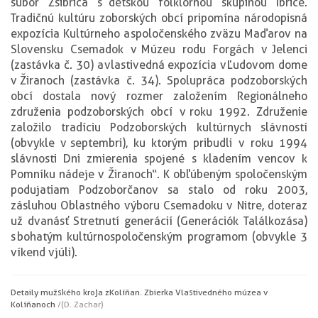
súbor Zsibrica s detskou folklórnou skupinou Ibrice.
Tradičnú kultúru zoborských obcí pripomína národopisná
expozícia Kultúrneho a spoločenského zväzu Maďarov na
Slovensku Csemadok v Múzeu rodu Forgách v Jelenci
(zastávka č. 30) a vlastivedná expozícia v Ľudovom dome
v Žiranoch (zastávka č. 34). Spolupráca podzoborských
obcí dostala nový rozmer založením Regionálneho
združenia podzoborských obcí v roku 1992. Združenie
založilo tradíciu Podzoborských kultúrnych slávností
(obvykle v septembri), ku ktorým pribudli v roku 1994
slávnosti Dni zmierenia spojené s kladením vencov k
Pomníku nádeje v Žiranoch“. K obľúbeným spoločenským
podujatiam Podzoborčanov sa stalo od roku 2003,
zásluhou Oblastného výboru Csemadoku v Nitre, doteraz
už dvanásť Stretnutí generácií (Generációk Találkozása)
s bohatým kultúrnospoločenským programom (obvykle 3
víkend v júli).
Detaily mužského kroja z Kolíňan. Zbierka Vlastivedného múzea v
Kolíňanoch
/(D. Zachar)