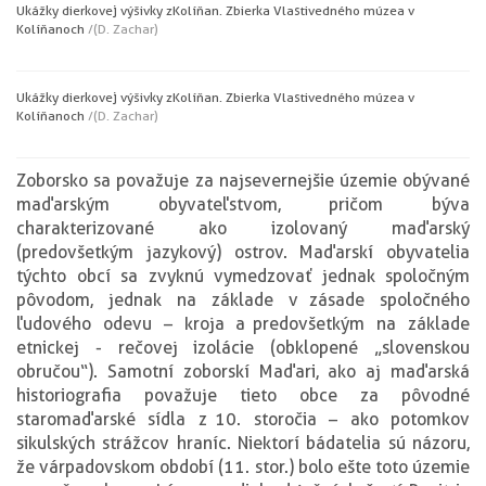
Ukážky dierkovej výšivky z Kolíňan. Zbierka Vlastivedného múzea v
Kolíňanoch
/(D. Zachar)
Ukážky dierkovej výšivky z Kolíňan. Zbierka Vlastivedného múzea v
Kolíňanoch
/(D. Zachar)
Zoborsko sa považuje za najsevernejšie územie obývané
maďarským obyvateľstvom, pričom býva
charakterizované ako izolovaný maďarský
(predovšetkým jazykový) ostrov. Maďarskí obyvatelia
týchto obcí sa zvyknú vymedzovať jednak spoločným
pôvodom, jednak na základe v zásade spoločného
ľudového odevu – kroja a predovšetkým na základe
etnickej - rečovej izolácie (obklopené „slovenskou
obručou“). Samotní zoborskí Maďari, ako aj maďarská
historiografia považuje tieto obce za pôvodné
staromaďarské sídla z 10. storočia – ako potomkov
sikulských strážcov hraníc. Niektorí bádatelia sú názoru,
že v árpadovskom období (11. stor.) bolo ešte toto územie