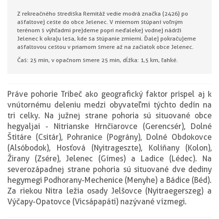
Z rekreačného strediska Remitáž vedie modrá značka (2426) po
asfaltovej ceste do obce Jelenec. V miernom stúpaní voľným
terénom s výhľadmi prejdeme popri neďalekej vodnej nádrži
Jelenec k okraju lesa, kde sa stúpanie zmierni. Ďalej pokračujeme
asfaltovou cestou v priamom smere až na začiatok obce Jelenec.
Čas: 25 min, v opačnom smere 25 min, dĺžka: 1,5 km, ľahké.
Práve pohorie Tribeč ako geografický faktor prispel aj k
vnútornému deleniu medzi obyvateľmi týchto dedín na
tri celky. Na južnej strane pohoria sú situované obce
hegyaljai - Nitrianske Hrnčiarovce (Gerencsér), Dolné
Štitáre (Csitár), Pohranice (Pográny), Dolné Obdokovce
(Alsóbodok), Hosťová (Nyitrageszte), Kolíňany (Kolon),
Žirany (Zsére), Jelenec (Gímes) a Ladice (Lédec). Na
severozápadnej strane pohoria sú situované dve dediny
hegymegi Podhorany-Mechenice (Menyhe) a Bádice (Béd).
Za riekou Nitra ležia osady Jelšovce (Nyitraegerszeg) a
Výčapy-Opatovce (Vicsápapáti) nazývané vízmegi.