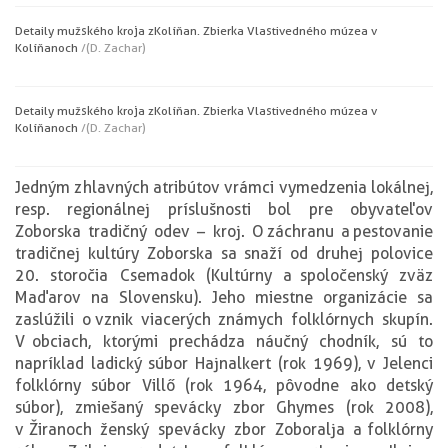
Detaily mužského kroja z Kolíňan. Zbierka Vlastivedného múzea v
Kolíňanoch
/(D. Zachar)
Detaily mužského kroja z Kolíňan. Zbierka Vlastivedného múzea v
Kolíňanoch
/(D. Zachar)
Jedným z hlavných atribútov v rámci vymedzenia lokálnej,
resp. regionálnej príslušnosti bol pre obyvateľov
Zoborska tradičný odev – kroj. O záchranu a pestovanie
tradičnej kultúry Zoborska sa snaží od druhej polovice
20. storočia Csemadok (Kultúrny a spoločenský zväz
Maďarov na Slovensku). Jeho miestne organizácie sa
zaslúžili o vznik viacerých známych folklórnych skupín.
V obciach, ktorými prechádza náučný chodník, sú to
napríklad ladický súbor Hajnalkert (rok 1969), v Jelenci
folklórny súbor Villő (rok 1964, pôvodne ako detský
súbor), zmiešaný spevácky zbor Ghymes (rok 2008),
v Žiranoch ženský spevácky zbor Zoboralja a folklórny