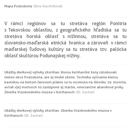
Mapa Podzoboria
/(Eva Stuchlíková)
V rámci regiónov sa tu stretáva región Ponitria
s Tekovskou oblasťou, z geografického hľadiska sa tu
stretáva horská oblasť s nížinnou, stretáva sa tu
slovensko-maďarská etnická hranica a zároveň v rámci
maďarskej ľudovej kultúry sa tu stretáva tzv. palócka
oblasť s kultúrou Podunajskej nížiny.
Ukážky dierkovej výšivky z Kolíňan, ktorou kolíňanské ženy zásobovali
nielen obce Podzoboria, ale aj široké okolie. Technika vyšívania bielou
bavlnkou na bielom ľanovom plátne sa tu rozvinula na sklonku 19. storočia,
avšak v jej motívoch sú zastúpené aj staršie, renesančné a barokové prvky.
Zbierka Vlastivedného múzea v Kolíňanoch
/(D. Zachar)
Ukážky dierkovej výšivky z Kolíňan. Zbierka Vlastivedného múzea v
Kolíňanoch
/(D. Zachar)