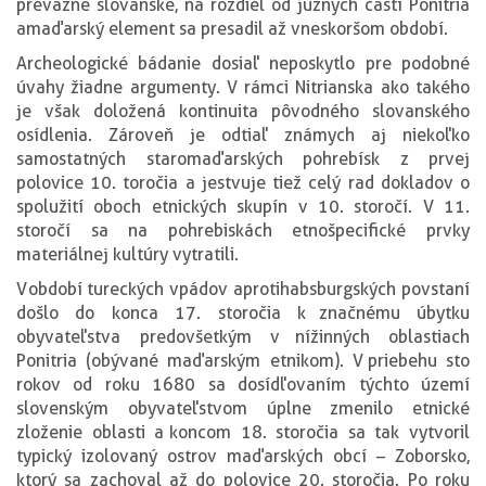
prevažne slovanské, na rozdiel od južných častí Ponitria
a maďarský element sa presadil až v neskoršom období.
Archeologické bádanie dosiaľ neposkytlo pre podobné
úvahy žiadne argumenty. V rámci Nitrianska ako takého
je však doložená kontinuita pôvodného slovanského
osídlenia. Zároveň je odtiaľ známych aj niekoľko
samostatných staromaďarských pohrebísk z prvej
polovice 10. toročia a jestvuje tiež celý rad dokladov o
spolužití oboch etnických skupín v 10. storočí. V 11.
storočí sa na pohrebiskách etnošpecifické prvky
materiálnej kultúry vytratili.
V období tureckých vpádov a protihabsburgských povstaní
došlo do konca 17. storočia k značnému úbytku
obyvateľstva predovšetkým v nížinných oblastiach
Ponitria (obývané maďarským etnikom). V priebehu sto
rokov od roku 1680 sa dosídľovaním týchto území
slovenským obyvateľstvom úplne zmenilo etnické
zloženie oblasti a koncom 18. storočia sa tak vytvoril
typický izolovaný ostrov maďarských obcí – Zoborsko,
ktorý sa zachoval až do polovice 20. storočia. Po roku