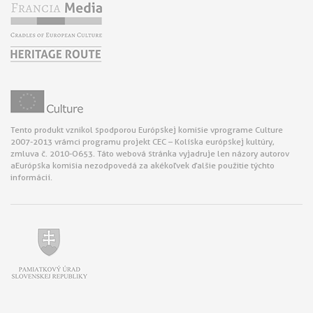
Tento produkt vznikol s podporou Európskej komisie v programe Culture
2007-2013 v rámci programu projekt CEC – Kolíska európskej kultúry,
zmluva č. 2010-O653. Táto webová stránka vyjadruje len názory autorov
a Európska komisia nezodpovedá za akékoľvek ďalšie použitie týchto
informácií.