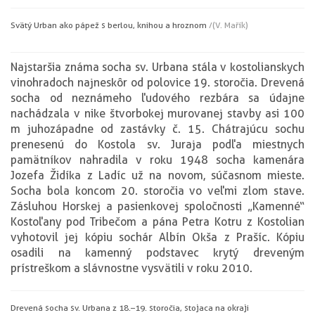
Svätý Urban ako pápež s berlou, knihou a hroznom
/(V. Mařík)
Najstaršia známa socha sv. Urbana stála v kostolianskych
vinohradoch najneskôr od polovice 19. storočia. Drevená
socha od neznámeho ľudového rezbára sa údajne
nachádzala v nike štvorbokej murovanej stavby asi 100
m juhozápadne od zastávky č. 15. Chátrajúcu sochu
prenesenú do Kostola sv. Juraja podľa miestnych
pamätníkov nahradila v roku 1948 socha kamenára
Jozefa Židíka z Ladíc už na novom, súčasnom mieste.
Socha bola koncom 20. storočia vo veľmi zlom stave.
Zásluhou Horskej a pasienkovej spoločnosti „Kamenné“
Kostoľany pod Tribečom a pána Petra Kotru z Kostolian
vyhotovil jej kópiu sochár Albín Okša z Prašíc. Kópiu
osadili na kamenný podstavec krytý dreveným
prístreškom a slávnostne vysvätili v roku 2010.
Drevená socha sv. Urbana z 18.–19. storočia, stojaca na okraji