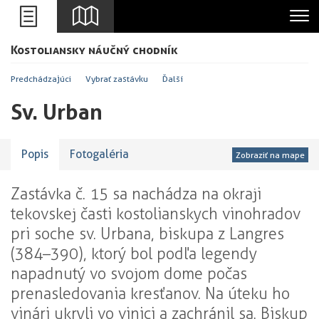
Leaflet
Kostoliansky náučný chodník
+
-
Predchádzajúci
Vybrať zastávku
Ďalší
Sv. Urban
Popis
Fotogaléria
Zobraziť na mape
Zastávka č. 15 sa nachádza na okraji
tekovskej časti kostolianskych vinohradov
pri soche sv. Urbana, biskupa z Langres
(384–390), ktorý bol podľa legendy
napadnutý vo svojom dome počas
prenasledovania kresťanov. Na úteku ho
vinári ukryli vo vinici a zachránil sa. Biskup