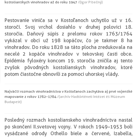
kostolianskych vinohradov až do roku 1947
/(Igor Písečný)
Pestovanie viniča sa v Kostoľanoch uchytilo už v 16.
storočí. Svoj vrchol dosiahlo v druhej polovici 18.
storočia. Daňový súpis z prelomu rokov 1763/1764
vykázal v obci už 198 kopáčov, čo je takmer 8 ha
vinohradov. Do roku 1828 sa táto plocha zredukovala na
necelé 2 kopáče vinohradov v tekovskej časti obce.
Epidémia fyloxéry koncom 19. storočia zničila aj tento
zvyšok pôvodných kostolianskych vinohradov, ktoré
potom čiastočne obnovili za pomoci uhorskej vlády.
Najväčší rozmach vinohradníctva v Kostoľanoch zachytáva aj prvé vojenské
mapovanie z rokov 1782–1784
/(archív Hadtörténeti Intézet és Múzeum
Budapest)
Posledný rozmach kostolianskeho vinohradníctva nastal
po skončení II.svetovej vojny. V rokoch 1949–1953 boli
vysádzané odrody Othello biele a červené, Izabella,