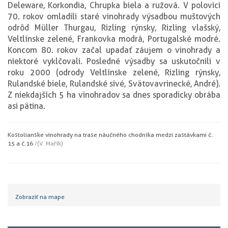
Deleware, Korkondia, Chrupka biela a ružová. V polovici
70. rokov omladili staré vinohrady výsadbou muštových
odrôd Müller Thurgau, Rizling rýnsky, Rizling vlašský,
Veltlínske zelené, Frankovka modrá, Portugalské modré.
Koncom 80. rokov začal upadať záujem o vinohrady a
niektoré vyklčovali. Posledné výsadby sa uskutočnili v
roku 2000 (odrody Veltlínske zelené, Rizling rýnsky,
Rulandské biele, Rulandské sivé, Svätovavrinecké, André).
Z niekdajších 5 ha vinohradov sa dnes sporadicky obrába
asi pätina.
Kostolianske vinohrady na trase náučného chodníka medzi zastávkami č.
15 a č.16
/(V. Mařík)
Zobraziť na mape