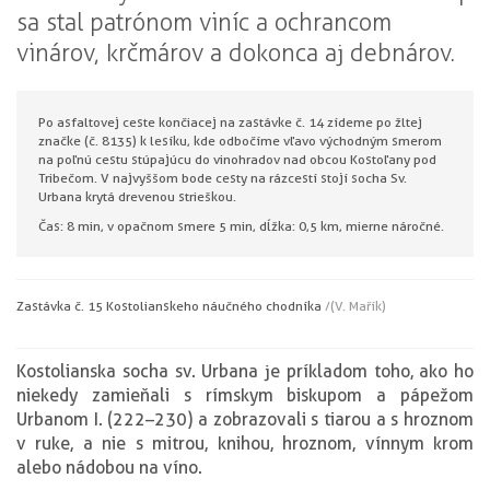
sa stal patrónom viníc a ochrancom
vinárov, krčmárov a dokonca aj debnárov.
Po asfaltovej ceste končiacej na zastávke č. 14 zídeme po žltej
značke (č. 8135) k lesíku, kde odbočíme vľavo východným smerom
na poľnú cestu stúpajúcu do vinohradov nad obcou Kostoľany pod
Tribečom. V najvyššom bode cesty na rázcestí stojí socha Sv.
Urbana krytá drevenou strieškou.
Čas: 8 min, v opačnom smere 5 min, dĺžka: 0,5 km, mierne náročné.
Zastávka č. 15 Kostolianskeho náučného chodníka
/(V. Mařík)
Kostolianska socha sv. Urbana je príkladom toho, ako ho
niekedy zamieňali s rímskym biskupom a pápežom
Urbanom I. (222–230) a zobrazovali s tiarou a s hroznom
v ruke, a nie s mitrou, knihou, hroznom, vínnym krom
alebo nádobou na víno.