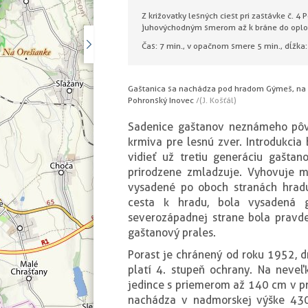
Z križovatky lesných ciest pri zastávke č. 
juhovýchodným smerom až k bráne do oplot
Čas: 7 min., v opačnom smere 5 min., dĺžka
Gaštanica sa nachádza pod hradom Gýmeš, na 
Pohronský Inovec
/(J. Košťál)
Sadenice gaštanov neznámeho pôv
krmiva pre lesnú zver. Introdukci
vidieť už tretiu generáciu gaštan
prirodzene zmladzuje. Vyhovuje 
vysadené po oboch stranách hradu
cesta k hradu, bola vysadená g
severozápadnej strane bola pravd
gaštanový prales.
Porast je chránený od roku 1952, d
platí 4. stupeň ochrany. Na neve
jedince s priemerom až 140 cm v pr
nachádza v nadmorskej výške 43