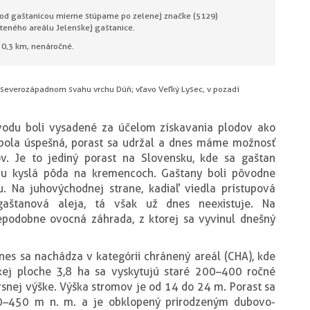
4 Pod gaštanicou mierne stúpame po zelenej značke (5129)
eného areálu Jelenskej gaštanice.
: 0,3 km, nenáročné.
severozápadnom svahu vrchu Dúň; vľavo Veľký Lysec, v pozadí
odu boli vysadené za účelom získavania plodov ako
a bola úspešná, porast sa udržal a dnes máme možnosť
ov. Je to jediný porast na Slovensku, kde sa gaštan
mu kyslá pôda na kremencoch. Gaštany boli pôvodne
. Na juhovýchodnej strane, kadiaľ viedla prístupová
aštanová aleja, tá však už dnes neexistuje. Na
epodobne ovocná záhrada, z ktorej sa vyvinul dnešný
nes sa nachádza v kategórii chránený areál (CHA), kde
ľkej ploche 3,8 ha sa vyskytujú staré 200–400 ročné
snej výške. Výška stromov je od 14 do 24 m. Porast sa
0–450 m n. m. a je obklopený prirodzeným dubovo-