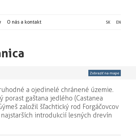
y
O nás a kontakt
SK
EN
anica
Zobraziť na mape
oruhodné a ojedinelé chránené územie.
ý porast gaštana jedlého (Castanea
Gýmeš založil šľachtický rod Forgáčovcov
z najstarších introdukcií lesných drevín