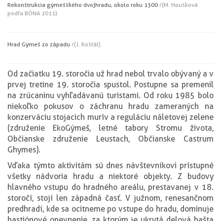
Rekonštrukcia gýmešského dvojhradu, okolo roku 1300
/(M. Housková
podľa BÓNA 2011)
Hrad Gýmeš zo západu
/(J. Košťál)
Od začiatku 19. storočia už hrad nebol trvalo obývaný a v
prvej tretine 19. storočia spustol. Postupne sa premenil
na zrúcaninu vyhľadávanú turistami. Od roku 1985 bolo
niekoľko pokusov o záchranu hradu zameraných na
konzerváciu stojacich murív a reguláciu náletovej zelene
(združenie EkoGýmeš, letné tabory Stromu života,
Občianske združenie Leustach, Občianske Castrum
Ghymes).
Vďaka týmto aktivitám sú dnes návštevníkovi prístupné
všetky nádvoria hradu a niektoré objekty. Z budovy
hlavného vstupu do hradného areálu, prestavanej v 18.
storočí, stojí len západná časť. V južnom, renesančnom
predhradí, kde sa ocitneme po vstupe do hradu, dominuje
bastiónové opevnenie, za ktorým je ukrytá delová bašta