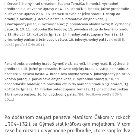
I. červená: horný hrad s hradom župana Tomáša; II. modrá: východné
predhradie a stavebné úpravy v 14.–15. storočí; III. hnedá: južné predhradie
a stavebné úpravy v 16.–18. storočí; Hlavné objekty hradu: 1. vstup do
hradu; 2. bastion; 3. delová bašta; 4. hranolová obytná veža; 5.
juhozápadný palác; 6. vežový palác; 7. polvalcová obytná veža; 8. východný
palác; 9, 10, 11. hospodárske budovy; 12. pôvodný vstup do horného hradu
v 13. storočí; 13. Kostol sv. Ignáca; 14. hradný palác župana Tomáša; 15.
priechodný parkan s bránovou baštou; 16. juhovýchodný palác
/Kreslil R.
Lukáč podľa BÓNA 2011
Rekonštrukcia podoby hradu Gýmeš v 18. storočí; I. horný hrad; II. východné
predhradie; III. južné predhradie; Hlavné objekty hradu:1. vstup do hradu; 2.
bastion; 3. delová bašta; 4. hranolová obytná veža; 5. juhozápadný palác; 6.
vežový palác; 7. polvalcová obytná veža; 8. východný palác; 9, 10, 11.
hospodárske budovy; 12. pôvodný vstup do horného hradu v 13. storočí; 13.
Kostol sv. Ignáca; 14. hradný palác župana Tomáša; 15. priechodný parkan
s bránovou baštou; 16. juhovýchodný palác
/(M. Housková podľa BÓNA
2011)
Po dočasnom zaujatí panstva Matúšom Čákom v rokoch
1304–1321 sa Gýmeš stal kráľovským majetkom. V tom
čase ho rozšírili o východné predhradie, ktoré spojilo dva