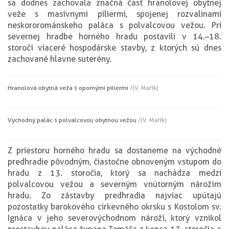
sa dodnes zachovala značná časť hranolovej obytnej
veže s masívnymi piliermi, spojenej rozvalinami
neskororománskeho paláca s polvalcovou vežou. Pri
severnej hradbe horného hradu postavili v 14.–18.
storočí viaceré hospodárske stavby, z ktorých sú dnes
zachované hlavne suterény.
Hranolová obytná veža s opornými piliermi
/(V. Mařík)
Východný palác s polvalcovou obytnou vežou
/(V. Mařík)
Z priestoru horného hradu sa dostaneme na východné
predhradie pôvodným, čiastočne obnoveným vstupom do
hradu z 13. storočia, ktorý sa nachádza medzi
polvalcovou vežou a severným vnútorným nárožím
hradu. Zo zástavby predhradia najviac upútajú
pozostatky barokového cirkevného okrsku s Kostolom sv.
Ignáca v jeho severovýchodnom nároží, ktorý vznikol