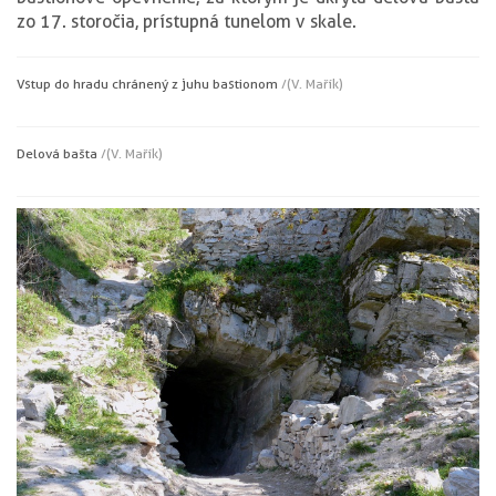
zo 17. storočia, prístupná tunelom v skale.
Vstup do hradu chránený z juhu bastionom
/(V. Mařík)
Delová bašta
/(V. Mařík)