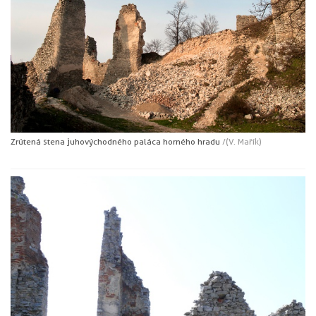
Zrútená stena juhovýchodného paláca horného hradu
/(V. Mařík)