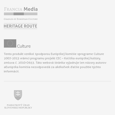
Tento produkt vznikol s podporou Európskej komisie v programe Culture
2007-2013 v rámci programu projekt CEC – Kolíska európskej kultúry,
zmluva č. 2010-O653. Táto webová stránka vyjadruje len názory autorov
a Európska komisia nezodpovedá za akékoľvek ďalšie použitie týchto
informácií.