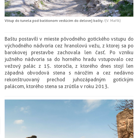
Vstup do tunela pod bastionom vedúcim do delovej bašty
/(V. Mařík)
Baštu postavili v mieste pôvodného gotického vstupu do
východného nádvoria cez hranolovú vežu, z ktorej sa po
barokovej prestavbe zachovala len časť. Po vzniku
južného nádvoria sa do horného hradu vstupovalo cez
vežový palác z 15. storočia, z ktorého dnes stojí len
západná obvodová stena s nárožím a cez nedávno
rekonštruovaný prechod juhozápadným gotickým
palácom, ktorého stena sa zrútila v roku 2013.