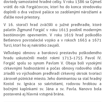
dovtedy samostatné hradné celky. V roku 1386 sa Gýmeš
vrátil do rúk Forgáčovcov, ktorí ho do konca stredoveku
doplnili o dva vežové paláce so zaoblenými nárožiami a
ďalšie nové priestory.
V 16. storočí hrad zväčšili o južné predhradie, ktoré
palatín Žigmund Forgáč v roku 1613 posilnil moderným
bastiónovým opevnením. V roku 1619 hrad poškodilo
Betlenovo povstalecké vojsko a v rokoch 1663 a 1671
Turci, ktorí ho aj nakrátko zaujali.
Veľkolepú obnovu a barokovú prestavbu poškodeného
hradu uskutočnili medzi rokmi 1713–1755 Pavol IV.
Forgáč spolu so synom Pavlom V. Obaja boli vysokými
cirkevnými hodnostármi a počas obnovy rodového sídla
zriadili vo východnom predhradí cirkevný okrsok tvoriaci
zároveň pútnické miesto. Jeho dominantou sa stal hradný
Kostol sv. Ignáca so sakristiami, rodovou hrobkou a
bočnými kaplnkami sv. Jána a sv. Pavla. Nanovo bola
postavená aj hlavná vstupná brána.