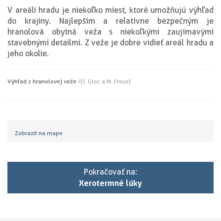
V areáli hradu je niekoľko miest, ktoré umožňujú výhľad
do krajiny. Najlepším a relatívne bezpečným je
hranolová obytná veža s niekoľkými zaujímavými
stavebnými detailmi. Z veže je dobre vidieť areál hradu a
jeho okolie.
Výhľad z hranolovej veže
/(J. Gloc a M. Frouz)
Zobraziť na mape
Pokračovať na:
Xerotermné lúky