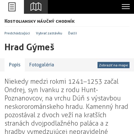
Leaflet
Kostoliansky náučný chodník
+
-
Predchádzajúci
Vybrať zastávku
Ďalší
Hrad Gýmeš
Popis
Fotogaléria
Zobraziť na mape
Niekedy medzi rokmi 1241–1253 začal
Ondrej, syn Ivanku z rodu Hunt-
Poznanovcov, na vrchu Dúň s výstavbou
neskororománskeho hradu. Kamenný hrad
pozostával z dvoch veží na kratších
stranách dvojpodlažného paláca a z
hradby vymedzujúcej nepravidelné