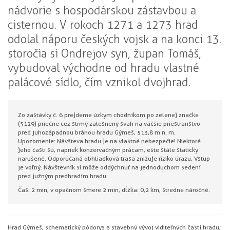
nádvorie s hospodárskou zástavbou a
cisternou. V rokoch 1271 a 1273 hrad
odolal náporu českých vojsk a na konci 13.
storočia si Ondrejov syn, župan Tomáš,
vybudoval východne od hradu vlastné
palácové sídlo, čím vznikol dvojhrad.
Zo zastávky č. 6 prejdeme úzkym chodníkom po zelenej značke
(5129) priečne cez strmý zalesnený svah na väčšie priestranstvo
pred juhozápadnou bránou hradu Gýmeš, 513,8 m n. m.
Upozornenie: Návšteva hradu je na vlastné nebezpečie! Niektoré
jeho časti sú, napriek konzervačným prácam, ešte stále staticky
narušené. Odporúčaná obhliadková trasa znižuje riziko úrazu. Vstup
je voľný. Návštevník si môže oddýchnuť na jednoduchom sedení
pred južným predhradím hradu.
Čas: 2 min, v opačnom smere 2 min, dĺžka: 0,2 km, stredne náročné.
Hrad Gýmeš, schematický pôdorys a stavebný vývoj viditeľných častí hradu;