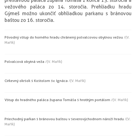
prestavbou paláca župana Tomáša z konca 13. storočia a
vežového paláca zo 14. storočia. Prehliadku hradu
Gýmeš možno ukončiť obhliadkou parkanu s bránovou
baštou zo 16. storočia.
Pôvodný vstup do horného hradu chránený polvalcovou obytnou vežou
/(V.
Mařík)
Polvalcová obytná veža
/(V. Mařík)
Cirkevný okrsok s Kostolom sv. Ignáca
/(V. Mařík)
Vstup do hradného paláca župana Tomáša s hrotitým portálom
/(V. Mařík)
Priechodný parkan s bránovou baštou v severovýchodnom nároží hradu
/(V.
Mařík)