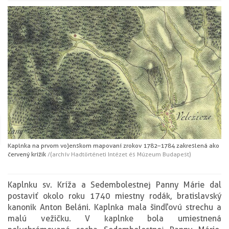
Kaplnka na prvom vojenskom mapovaní z rokov 1782–1784 zakreslená ako
červený krížik
/(archív Hadtörténeti Intézet és Múzeum Budapest)
Kaplnku sv. Kríža a Sedembolestnej Panny Márie dal
postaviť okolo roku 1740 miestny rodák, bratislavský
kanonik Anton Beláni. Kaplnka mala šindľovú strechu a
malú vežičku. V kaplnke bola umiestnená