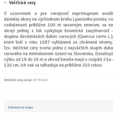
Velčické cery
V uzavretom a pre verejnosť neprístupnom areáli
danielej obory na východnom brehu Lyseckého potoka, vo
vzdialenosti približne 500 m severným smerom, sa na
okraji jednej z lúk vyskytuje botanická zaujímavosť -
skupina devätnástich dubov cerových (Quercus cerris L.),
ktoré boli v roku 1987 vyhlásené za chránené stromy.
Tzv. Velčické cery tvoria jednu z najväčších skupín duba
cerového na mimolesnom území na Slovensku. Dosahujú
výšku od 18 do 26 m a obvod kmeňa majú v rozpätí 234–
530 cm. Ich vek sa odhaduje na približne 350 rokov.
Velčické cery na jar
/(P. Bisták)
Zobraziť na mape