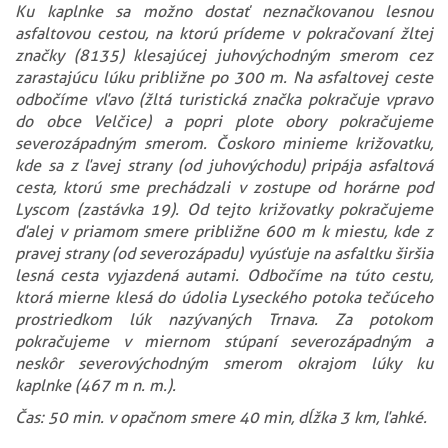
Ku kaplnke sa možno dostať neznačkovanou lesnou
asfaltovou cestou, na ktorú prídeme v pokračovaní žltej
značky (8135) klesajúcej juhovýchodným smerom cez
zarastajúcu lúku približne po 300 m. Na asfaltovej ceste
odbočíme vľavo (žltá turistická značka pokračuje vpravo
do obce Velčice) a popri plote obory pokračujeme
severozápadným smerom. Čoskoro minieme križovatku,
kde sa z ľavej strany (od juhovýchodu) pripája asfaltová
cesta, ktorú sme prechádzali v zostupe od horárne pod
Lyscom (zastávka 19). Od tejto križovatky pokračujeme
ďalej v priamom smere približne 600 m k miestu, kde z
pravej strany (od severozápadu) vyúsťuje na asfaltku širšia
lesná cesta vyjazdená autami. Odbočíme na túto cestu,
ktorá mierne klesá do údolia Lyseckého potoka tečúceho
prostriedkom lúk nazývaných Trnava. Za potokom
pokračujeme v miernom stúpaní severozápadným a
neskôr severovýchodným smerom okrajom lúky ku
kaplnke (467 m n. m.).
Čas: 50 min. v opačnom smere 40 min, dĺžka 3 km, ľahké.