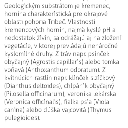
Geologickým substrátom je kremenec,
hornina charakteristická pre okrajové
oblasti pohoria Tribeč. Vlastnosti
kremencových hornín, najmä kyslé pH a
nedostatok živín, sa odrážajú aj na zložení
vegetácie, v ktorej prevládajú nenáročné
kyslomilné druhy. Z tráv napr. psinček
obyčajný (Agrostis capillaris) alebo tomka
voňavá (Anthoxanthum odoratum). Z
kvitnúcich rastlín napr. klinček slzičkový
(Dianthus deltoides), chlpánik obyčajný
(Pilosella officinarum), veronika lekárska
(Veronica officinalis), fialka psia (Viola
canina) alebo dúška vajcovitá (Thymus
pulegioides).