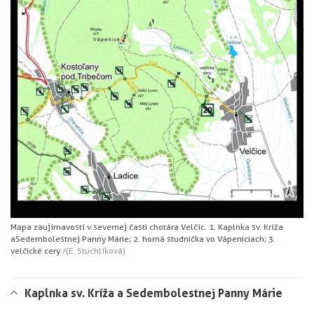
Mapa zaujímavostí v severnej časti chotára Velčíc. 1. Kaplnka sv. Kríža
a Sedembolestnej Panny Márie; 2. horná studnička vo Vápeniciach; 3.
velčické cery
/(E. Stuchlíková)
Kaplnka sv. Kríža a Sedembolestnej Panny Márie