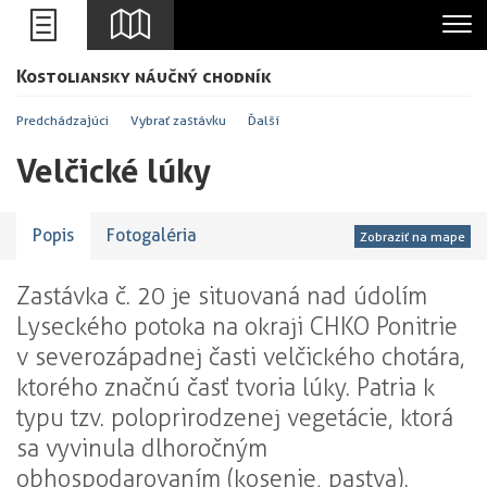
Leaflet
Kostoliansky náučný chodník
+
-
Predchádzajúci
Vybrať zastávku
Ďalší
Velčické lúky
Popis
Fotogaléria
Zobraziť na mape
Zastávka č. 20 je situovaná nad údolím
Lyseckého potoka na okraji CHKO Ponitrie
v severozápadnej časti velčického chotára,
ktorého značnú časť tvoria lúky. Patria k
typu tzv. poloprirodzenej vegetácie, ktorá
sa vyvinula dlhoročným
obhospodarovaním (kosenie, pastva).