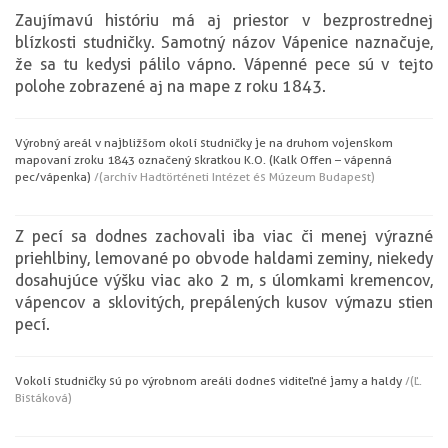
Zaujímavú históriu má aj priestor v bezprostrednej
blízkosti studničky. Samotný názov Vápenice naznačuje,
že sa tu kedysi pálilo vápno. Vápenné pece sú v tejto
polohe zobrazené aj na mape z roku 1843.
Výrobný areál v najbližšom okolí studničky je na druhom vojenskom
mapovaní z roku 1843 označený skratkou K.O. (Kalk Offen – vápenná
pec/vápenka)
/(archív Hadtörténeti Intézet és Múzeum Budapest)
Z pecí sa dodnes zachovali iba viac či menej výrazné
priehlbiny, lemované po obvode haldami zeminy, niekedy
dosahujúce výšku viac ako 2 m, s úlomkami kremencov,
vápencov a sklovitých, prepálených kusov výmazu stien
pecí.
V okolí studničky sú po výrobnom areáli dodnes viditeľné jamy a haldy
/(Ľ.
Bistáková)