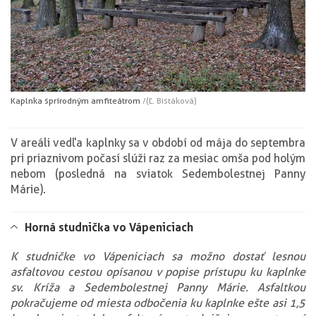
Kaplnka s prírodným amfiteátrom
/(Ľ. Bistáková)
V areáli vedľa kaplnky sa v období od mája do septembra
pri priaznivom počasí slúži raz za mesiac omša pod holým
nebom (posledná na sviatok Sedembolestnej Panny
Márie).
Horná studnička vo Vápeniciach
K studničke vo Vápeniciach sa možno dostať lesnou
asfaltovou cestou opísanou v popise prístupu ku kaplnke
sv. Kríža a Sedembolestnej Panny Márie. Asfaltkou
pokračujeme od miesta odbočenia ku kaplnke ešte asi 1,5