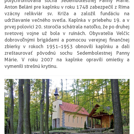
polychrómovaná socha Sedembolestnej Panny Márie.
Anton Beláni pre kaplnku v roku 1748 zabezpečil z Ríma
vzácny relikviár sv. Kríža a založil fundáciu na
udržiavanie večného svetla. Kaplnka v priebehu 19. a v
prvej polovici 20. storočia schátrala natoľko, že po druhej
svetovej vojne už bola v ruinách. Obyvatelia Velčíc
dobrovoľnými brigádami a pomocou verejnej finančnej
zbierky v rokoch 1951–1953 obnovili kaplnku a dali
zreštaurovať pôvodnú sochu Sedembolestnej Panny
Márie. V roku 2007 na kaplnke opravili omietky a
vymenili strešnú krytinu.