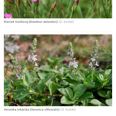
Klinček slzičkový (Dianthus deltoides)
/(J. Košťál)
Veronika lekárska (Veronica officinalis)
/(J. Košťál)