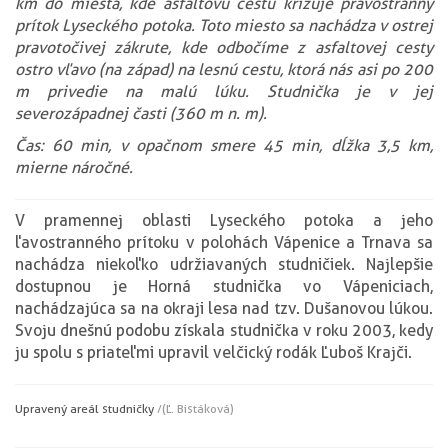
km do miesta, kde asfaltovú cestu križuje pravostranný
prítok Lyseckého potoka. Toto miesto sa nachádza v ostrej
pravotočivej zákrute, kde odbočíme z asfaltovej cesty
ostro vľavo (na západ) na lesnú cestu, ktorá nás asi po 200
m privedie na malú lúku. Studnička je v jej
severozápadnej časti (360 m n. m).
Čas: 60 min, v opačnom smere 45 min, dĺžka 3,5 km,
mierne náročné.
V pramennej oblasti Lyseckého potoka a jeho
ľavostranného prítoku v polohách Vápenice a Trnava sa
nachádza niekoľko udržiavaných studničiek. Najlepšie
dostupnou je Horná studnička vo Vápeniciach,
nachádzajúca sa na okraji lesa nad tzv. Dušanovou lúkou.
Svoju dnešnú podobu získala studnička v roku 2003, kedy
ju spolu s priateľmi upravil velčický rodák Ľuboš Krajči.
Upravený areál studničky
/(Ľ. Bistáková)