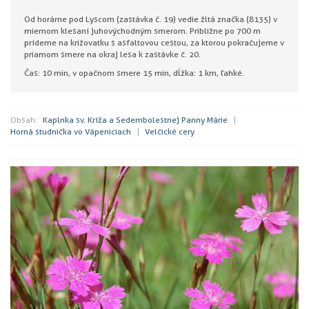
Od horárne pod Lyscom (zastávka č. 19) vedie žltá značka (8135) v
miernom klesaní juhovýchodným smerom. Približne po 700 m
prídeme na križovatku s asfaltovou cestou, za ktorou pokračujeme v
priamom smere na okraj lesa k zastávke č. 20.
Čas: 10 min, v opačnom smere 15 min, dĺžka: 1 km, ľahké.
Obsah:
Kaplnka sv. Kríža a Sedembolestnej Panny Márie
Horná studnička vo Vápeniciach
Velčické cery