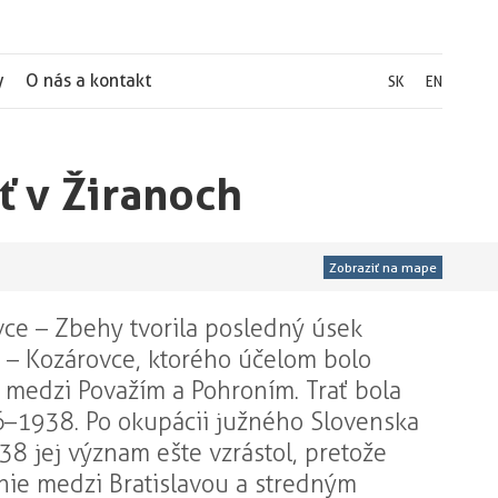
y
O nás a kontakt
SK
EN
ť v Žiranoch
Zobraziť na mape
vce – Zbehy tvorila posledný úsek
v – Kozárovce, ktorého účelom bolo
e medzi Považím a Pohroním. Trať bola
–1938. Po okupácii južného Slovenska
 jej význam ešte vzrástol, pretože
nie medzi Bratislavou a stredným