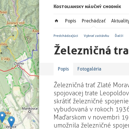
Kostoliansky náučný chodník
Popis
Prechádzať
Aktualit
Predchádzajúci
Vybrať zastávku
Ďalší
Železničná tra
Popis
Fotogaléria
Železničná trať Zlaté Mora
spojovacej trate Leopoldo
skrátiť železničné spojeni
vybudovaná v rokoch 1936
Maďarskom v novembri 1938
umožnila železničné spoje