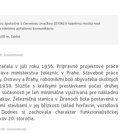
tou spoločne s červenou značkou (0706) k starému mostu nad
a miestnu asfaltovú komunikáciu.
300 m, ľahké.
K. Grunertová)
ačala v júli roku 1936. Prípravné projektové práce
ráva ministerstva železníc v Prahe. Stavebné práce
vy, Ostravy a Prahy, robotníkmi boli obyvatelia okolitých
 1938. Slúžila s krátkymi prestávkami počas druhej
V súčasnosti je len minimálne využívaná pre nákladnú
kov. Železničná stanica v Žiranoch bola postavená v
i stavbami v jej blízkosti (sklad horľavín, vozidlová
Dodnes si zachovala charakter funkcionalistickej
kov 20. storočia.
/(K. Grunertová)