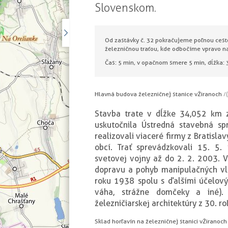
Slovenskom.
Od zastávky č. 32 pokračujeme poľnou ces
železničnou traťou, kde odbočíme vpravo n
Čas: 5 min, v opačnom smere 5 min, dĺžka: 
Hlavná budova železničnej stanice v Žiranoch
/(
Stavba trate v dĺžke 34,052 km z
uskutočnila Ústredná stavebná sp
realizovali viaceré firmy z Bratisla
obcí. Trať sprevádzkovali 15. 5.
svetovej vojny až do 2. 2. 2003. 
dopravu a pohyb manipulačných vla
roku 1938 spolu s ďalšími účelovým
váha, strážne domčeky a iné). 
železničiarskej architektúry z 30. ro
Sklad horľavín na železničnej stanici v Žiranoch