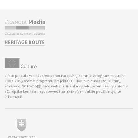
Tento produkt vznikol s podporou Európskej komisie v programe Culture
2007-2013 v rámci programu projekt CEC – Kolíska európskej kultúry,
zmluva č. 2010-O653. Táto webová stránka vyjadruje len názory autorov
a Európska komisia nezodpovedá za akékoľvek ďalšie použitie týchto
informácií.