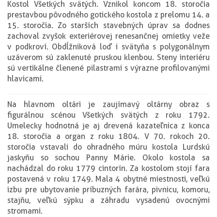
Kostol Všetkých svätých. Vznikol koncom 18. storočia
prestavbou pôvodného gotického kostola z prelomu 14. a
15. storočia. Zo starších stavebných úprav sa dodnes
zachoval zvyšok exteriérovej renesančnej omietky veže
v podkroví. Obdĺžniková loď i svätyňa s polygonálnym
uzáverom sú zaklenuté pruskou klenbou. Steny interiéru
sú vertikálne členené pilastrami s výrazne profilovanými
hlavicami.
Na hlavnom oltári je zaujímavý oltárny obraz s
figurálnou scénou Všetkých svätých z roku 1792.
Umelecky hodnotná je aj drevená kazateľnica z konca
18. storočia a organ z roku 1804. V 70. rokoch 20.
storočia vstavali do ohradného múru kostola Lurdskú
jaskyňu so sochou Panny Márie. Okolo kostola sa
nachádzal do roku 1779 cintorín. Za kostolom stojí fara
postavená v roku 1749. Mala 4 obytné miestnosti, veľkú
izbu pre ubytovanie príbuzných farára, pivnicu, komoru,
stajňu, veľkú sýpku a záhradu vysadenú ovocnými
stromami.