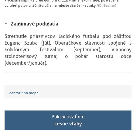
Prícestná kaplnka pred domom č. 115 v Nitrianskom rade, postavená
v druhej polovici 20. storočia na mieste staršej kaplnky
/(D. Zachar)
Zaujímavé podujatia
Stretnutie priaznivcov ladického futbalu pod záštitou
Eugena Szaba (júl), Oberačkové slávnosti spojené s
Folklórnym festivalom (september), Vianočný
stolnotenisový turnaj o pohár starostu obce
(december/január).
Zobraziť na mape
Pokračovať na:
Lesné vtáky