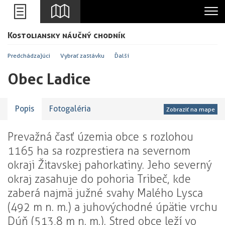
Leaflet
Kostoliansky náučný chodník
+
-
Predchádzajúci
Vybrať zastávku
Ďalší
Obec Ladice
Popis
Fotogaléria
Zobraziť na mape
Prevažná časť územia obce s rozlohou
1165 ha sa rozprestiera na severnom
okraji Žitavskej pahorkatiny. Jeho severný
okraj zasahuje do pohoria Tribeč, kde
zaberá najmä južné svahy Malého Lysca
(492 m n. m.) a juhovýchodné úpätie vrchu
Dúň (513,8 m n. m.). Stred obce leží vo