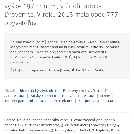
výške 197 m n. m., v údolí potoka
Drevenica. V roku 2013 mala obec 777
obyvateľov.
Zelená značka (5129) odbočuje zo zastávky č. 24 na úzky chodník,
ktorý vedie medzi záhradami na hlavnú cestu z Ladíc do Kostolian
pod Tribečom. Po ceste prejdeme na most cez Drevenicu k
turistickému smerovníku Ladice, OcÚ, 196 m n. m. Možnosť
parkovania.
Čas: 3 min, v opačnom smere 3 min, dĺžka: 0,2 km, ľahké.
Obsah:
Urbanistický vývoj obce
Premeny obce v 20. storočí
Architektúra
Farský komplex
Ľudová architektúra
Mlyny
Turecký pamätník
Drobná architektúra
Zaujímavé podujatia
Ladice, trasa náučného chodníka v obci: 1. číslo zastávky náučného
chodníka; 2. turistické informácie; 3. číslo turistickej značenej trasy; 4.
národná kultúrna pamiatka; 5. ľudový dom; 6. kostol; 7. kaplnka; 8. kríž