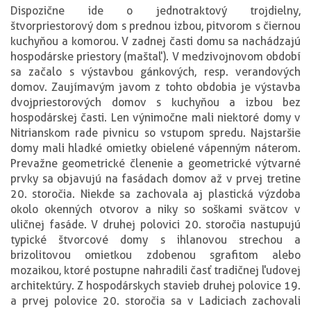
Dispozične ide o jednotraktový trojdielny,
štvorpriestorový dom s prednou izbou, pitvorom s čiernou
kuchyňou a komorou. V zadnej časti domu sa nachádzajú
hospodárske priestory (maštaľ). V medzivojnovom období
sa začalo s výstavbou gánkových, resp. verandových
domov. Zaujímavým javom z tohto obdobia je výstavba
dvojpriestorových domov s kuchyňou a izbou bez
hospodárskej časti. Len výnimočne mali niektoré domy v
Nitrianskom rade pivnicu so vstupom spredu. Najstaršie
domy mali hladké omietky obielené vápenným náterom.
Prevažne geometrické členenie a geometrické výtvarné
prvky sa objavujú na fasádach domov až v prvej tretine
20. storočia. Niekde sa zachovala aj plastická výzdoba
okolo okenných otvorov a niky so soškami svätcov v
uličnej fasáde. V druhej polovici 20. storočia nastupujú
typické štvorcové domy s ihlanovou strechou a
brizolitovou omietkou zdobenou sgrafitom alebo
mozaikou, ktoré postupne nahradili časť tradičnej ľudovej
architektúry. Z hospodárskych stavieb druhej polovice 19.
a prvej polovice 20. storočia sa v Ladiciach zachovali