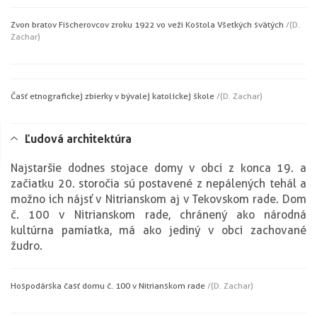
Zvon bratov Fischerovcov z roku 1922 vo veži Kostola Všetkých svätých
/(D.
Zachar)
Časť etnografickej zbierky v bývalej katolíckej škole
/(D. Zachar)
Ľudová architektúra
Najstaršie dodnes stojace domy v obci z konca 19. a
začiatku 20. storočia sú postavené z nepálených tehál a
možno ich nájsť v Nitrianskom aj v Tekovskom rade. Dom
č. 100 v Nitrianskom rade, chránený ako národná
kultúrna pamiatka, má ako jediný v obci zachované
žudro.
Hospodárska časť domu č. 100 v Nitrianskom rade
/(D. Zachar)