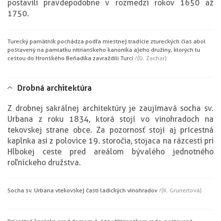
postavili pravdepodobne v rozmedzí rokov 1650 až
1750.
Turecký pamätník pochádza podľa miestnej tradície z tureckých čias a bol
postavený na pamiatku nitrianskeho kanonika a jeho družiny, ktorých tu
cestou do Hronského Beňadika zavraždili Turci
/(D. Zachar)
Drobná architektúra
Z drobnej sakrálnej architektúry je zaujímavá socha sv.
Urbana z roku 1834, ktorá stojí vo vinohradoch na
tekovskej strane obce. Za pozornosť stojí aj prícestná
kaplnka asi z polovice 19. storočia, stojaca na rázcestí pri
Hlbokej ceste pred areálom bývalého jednotného
roľníckeho družstva.
Socha sv. Urbana v tekovskej časti ladických vinohradov
/(K. Grunertová)