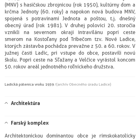
(MNV) s hasičskou zbrojnicou (rok 1950), kultúrny dom a
krčma Jednoty (60. roky) a napokon nová budova MNV,
spojená s potravinami Jednota a poštou, t.j. dnešný
obecný úrad (rok 1981). V druhej polovici 20. storočia
vznikli na severnom okraji intravilánu popri ceste
smerom na Kostoľany pod Tribečom tzv. Nové Ladice,
ktorých zástavba pochádza prevažne z 50. a 60. rokov. V
južnej časti Ladíc, pri vstupe do obce, postavili novú
školu. Popri ceste na Sľažany a Velčice vyrástol koncom
50. rokov areál jednotného roľníckeho družstva.
Ladická pálenica v roku 1939
/(archív Obecného úradu Ladice)
Architektúra
Farský komplex
Architektonickou dominantou obce je rímskokatolícky