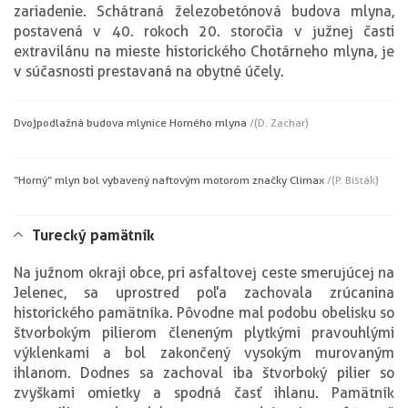
zariadenie. Schátraná železobetónová budova mlyna,
postavená v 40. rokoch 20. storočia v južnej časti
extravilánu na mieste historického Chotárneho mlyna, je
v súčasnosti prestavaná na obytné účely.
Dvojpodlažná budova mlynice Horného mlyna
/(D. Zachar)
“Horný“ mlyn bol vybavený naftovým motorom značky Climax
/(P. Bisták)
Turecký pamätník
Na južnom okraji obce, pri asfaltovej ceste smerujúcej na
Jelenec, sa uprostred poľa zachovala zrúcanina
historického pamätníka. Pôvodne mal podobu obelisku so
štvorbokým pilierom členeným plytkými pravouhlými
výklenkami a bol zakončený vysokým murovaným
ihlanom. Dodnes sa zachoval iba štvorboký pilier so
zvyškami omietky a spodná časť ihlanu. Pamätník