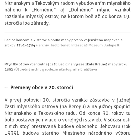
Nitrianskym a Tekovským radom vybudovaním mlynského
náhonu k „Hornému“ aj „Dolnému“ mlynu vznikol
rozsiahly mlynský ostrov, na ktorom boli až do konca 19.
storočia iba záhrady.
Ladice koncom 18. storočia podľa mapy prvého vojenského mapovania
z rokov 1782–1784
/(archív Hadtörténeti Intézet és Múzeum Budapest)
Mlynský ostrov v centrálnej časti Ladíc na výreze z katastrálnej mapy z roku
1892
/Ústredný archív geodézie a kartografie Bratislava
Premeny obce v 20. storočí
V prvej polovici 20. storočia vznikla zástavba v južnej
časti mlynského ostrova (na Beregu) a na južnej spojnici
Nitrianskeho a Tekovského radu. Od konca 30. rokov tu
bolo postavených viacero verejných stavieb. V súčasnosti
z nich stojí prestavaná budova obecného liehovaru (rok
1939), budova starého Miestneho národného výboru