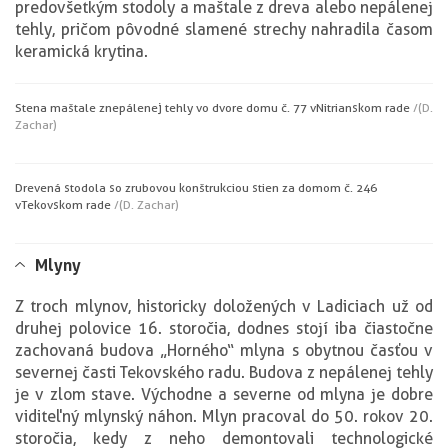
predovšetkým stodoly a maštale z dreva alebo nepálenej
tehly, pričom pôvodné slamené strechy nahradila časom
keramická krytina.
Stena maštale z nepálenej tehly vo dvore domu č. 77 v Nitrianskom rade
/(D.
Zachar)
Drevená stodola so zrubovou konštrukciou stien za domom č. 246
v Tekovskom rade
/(D. Zachar)
Mlyny
Z troch mlynov, historicky doložených v Ladiciach už od
druhej polovice 16. storočia, dodnes stojí iba čiastočne
zachovaná budova „Horného“ mlyna s obytnou časťou v
severnej časti Tekovského radu. Budova z nepálenej tehly
je v zlom stave. Východne a severne od mlyna je dobre
viditeľný mlynský náhon. Mlyn pracoval do 50. rokov 20.
storočia, kedy z neho demontovali technologické