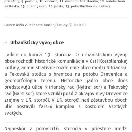
prícestný; 9. pomník; 10. cintorín; 11. národopisná zbierka; 12. autobusová
zastávka; 13. obecný úrad; 14. pošta; 15. pohostinstvo
/(R. Lukáč)
Ladice ležia v ústí Kostolianskej kotliny
/(J. Košťál)
Urbanistický vývoj obce
Ladice do konca 19. storočia. O urbanistickom vývoji
obce rozhodli historické komunikácie v ústí Kostolianskej
kotliny, administratívne rozdelenie obce medzi Nitriansku
a Tekovskú stolicu s hranicou na potoku Drevenica a
geomorfológia terénu. Historické jadro obce dnes
predstavujú ulice Nitriansky rad (Nyitrai sor) a Tekovský
rad (Barsi sor), ktoré vznikli pozdĺž okrajov nivy Drevenice
zrejme v 13. storočí. V 15. storočí nad zástavbou oboch
ulíc postavili farský komplex s Kostolom Všetkých
svätých.
Najneskôr v polovici16. storočia v priestore medzi