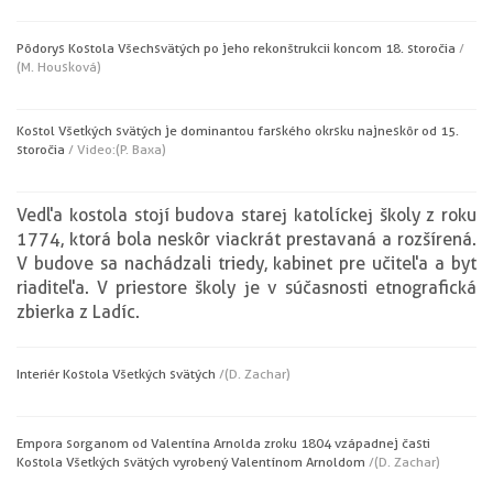
Pôdorys Kostola Všechsvätých po jeho rekonštrukcii koncom 18. storočia
/
(M. Housková)
Kostol Všetkých svätých je dominantou farského okrsku najneskôr od 15.
storočia
/ Video:(P. Baxa)
Vedľa kostola stojí budova starej katolíckej školy z roku
1774, ktorá bola neskôr viackrát prestavaná a rozšírená.
V budove sa nachádzali triedy, kabinet pre učiteľa a byt
riaditeľa. V priestore školy je v súčasnosti etnografická
zbierka z Ladíc.
Interiér Kostola Všetkých svätých
/(D. Zachar)
Empora s organom od Valentína Arnolda z roku 1804 v západnej časti
Kostola Všetkých svätých vyrobený Valentínom Arnoldom
/(D. Zachar)