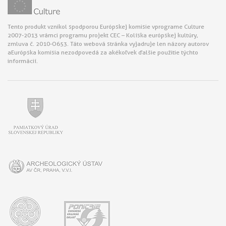
Tento produkt vznikol s podporou Európskej komisie v programe Culture
2007-2013 v rámci programu projekt CEC – Kolíska európskej kultúry,
zmluva č. 2010-O653. Táto webová stránka vyjadruje len názory autorov
a Európska komisia nezodpovedá za akékoľvek ďalšie použitie týchto
informácií.