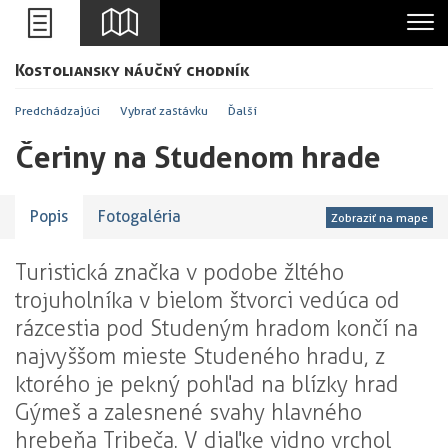
Leaflet
Kostoliansky náučný chodník
+
-
Predchádzajúci
Vybrať zastávku
Ďalší
Čeriny na Studenom hrade
Popis
Fotogaléria
Zobraziť na mape
Turistická značka v podobe žltého
trojuholníka v bielom štvorci vedúca od
rázcestia pod Studeným hradom končí na
najvyššom mieste Studeného hradu, z
ktorého je pekný pohľad na blízky hrad
Gýmeš a zalesnené svahy hlavného
hrebeňa Tribeča. V diaľke vidno vrchol