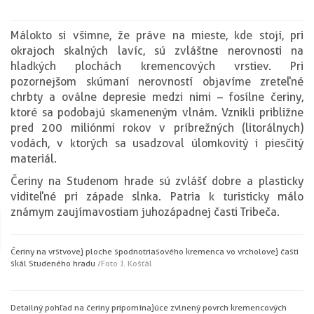
Málokto si všimne, že práve na mieste, kde stojí, pri
okrajoch skalných lavíc, sú zvláštne nerovnosti na
hladkých plochách kremencových vrstiev. Pri
pozornejšom skúmaní nerovností objavíme zreteľné
chrbty a oválne depresie medzi nimi – fosílne čeriny,
ktoré sa podobajú skameneným vlnám. Vznikli približne
pred 200 miliónmi rokov v príbrežných (litorálnych)
vodách, v ktorých sa usadzoval úlomkovitý i piesčitý
materiál.
Čeriny na Studenom hrade sú zvlášť dobre a plasticky
viditeľné pri západe slnka. Patria k turisticky málo
známym zaujímavostiam juhozápadnej časti Tribeča.
Čeriny na vrstvovej ploche spodnotriasového kremenca vo vrcholovej časti
skál Studeného hradu
/Foto J. Košťál
Detailný pohľad na čeriny pripomínajúce zvlnený povrch kremencových