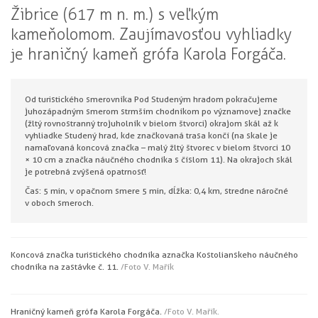
Žibrice (617 m n. m.) s veľkým
kameňolomom. Zaujímavosťou vyhliadky
je hraničný kameň grófa Karola Forgáča.
Od turistického smerovníka Pod Studeným hradom pokračujeme
juhozápadným smerom strmším chodníkom po významovej značke
(žltý rovnostranný trojuholník v bielom štvorci) okrajom skál až k
vyhliadke Studený hrad, kde značkovaná trasa končí (na skale je
namaľovaná koncová značka – malý žltý štvorec v bielom štvorci 10
× 10 cm a značka náučného chodníka s číslom 11). Na okrajoch skál
je potrebná zvýšená opatrnosť!
Čas: 5 min, v opačnom smere 5 min, dĺžka: 0,4 km, stredne náročné
v oboch smeroch.
Koncová značka turistického chodníka a značka Kostolianskeho náučného
chodníka na zastávke č. 11.
/Foto V. Mařík
Hraničný kameň grófa Karola Forgáča.
/Foto V. Mařík.