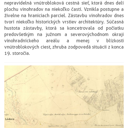
nepravidelná vnútrobloková cestná sieť, ktorá dnes delí
plochu vinohradov na niekoľko častí. Vznikla postupne a
živelne na hraniciach parciel. Zástavbu vinohradov dnes
tvorí niekoľko historických vrstiev architektúry. Súčasná
hustota zástavby, ktorá sa koncetrovala od počiatku
predovšetkým na južnom a severovýchodnom okraji
vinohradníckeho areálu a menej v blízkosti
vnútroblokových ciest, zhruba zodpovedá situácii z konca
19. storočia.