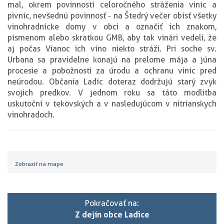
mal, okrem povinností celoročného stráženia viníc a
pivníc, nevšednú povinnosť - na Štedrý večer obísť všetky
vinohradnícke domy v obci a označiť ich znakom,
písmenom alebo skratkou GMB, aby tak vinári vedeli, že
aj počas Vianoc ich víno niekto stráži. Pri soche sv.
Urbana sa pravidelne konajú na prelome mája a júna
procesie a pobožnosti za úrodu a ochranu viníc pred
neúrodou. Občania Ladíc doteraz dodržujú starý zvyk
svojich predkov. V jednom roku sa táto modlitba
uskutoční v tekovských a v nasledujúcom v nitrianskych
vinohradoch.
Zobraziť na mape
Pokračovať na:
Z dejín obce Ladice