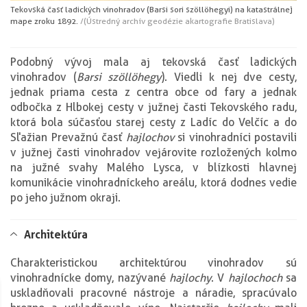
Tekovská časť ladických vinohradov (Barsi sori szöllöhegyi) na katastrálnej
mape z roku 1892.
/(Ústredný archív geodézie a kartografie Bratislava)
Podobný vývoj mala aj tekovská časť ladických
vinohradov (
Barsi szöllöhegy
). Viedli k nej dve cesty,
jednak priama cesta z centra obce od fary a jednak
odbočka z Hlbokej cesty v južnej časti Tekovského radu,
ktorá bola súčasťou starej cesty z Ladíc do Velčíc a do
Sľažian Prevažnú časť
hajlochov
si vinohradníci postavili
v južnej časti vinohradov vejárovite rozložených kolmo
na južné svahy Malého Lysca, v blízkosti hlavnej
komunikácie vinohradníckeho areálu, ktorá dodnes vedie
po jeho južnom okraji.
Architektúra
Charakteristickou architektúrou vinohradov sú
vinohradnícke domy, nazývané
hajlochy
. V
hajlochoch
sa
uskladňovali pracovné nástroje a náradie, spracúvalo