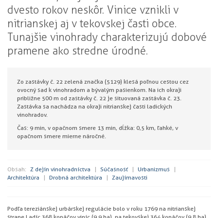
dvesto rokov neskôr. Vinice vznikli v
nitrianskej aj v tekovskej časti obce.
Tunajšie vinohrady charakterizujú dobové
pramene ako stredne úrodné.
Zo zastávky č. 22 zelená značka (5129) klesá poľnou cestou cez
ovocný sad k vinohradom a bývalým pasienkom. Na ich okraji
približne 500 m od zastávky č. 22 je situovaná zastávka č. 23.
Zastávka sa nachádza na okraji nitrianskej časti ladických
vinohradov.
Čas: 9 min, v opačnom smere 13 min, dĺžka: 0,5 km, ľahké, v
opačnom smere mierne náročné.
Obsah:
Z dejín vinohradníctva
Súčasnosť
Urbanizmus
Architektúra
Drobná architektúra
Zaujímavosti
Podľa tereziánskej urbárskej regulácie bolo v roku 1769 na nitrianskej
strane Ladíc 368 kopáčov viníc (9,9 ha), na tekovskej 364 kopáčov (9,8 ha).