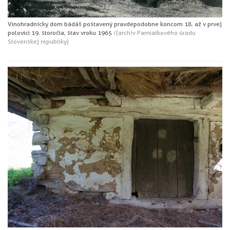
Vinohradnícky dom bádáš postavený pravdepodobne koncom 18. až v prvej
polovici 19. storočia, stav v roku 1965
/(archív Pamiatkového úradu
Slovenskej republiky)