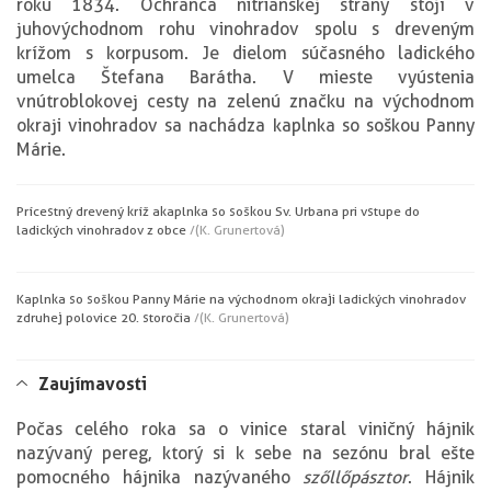
roku 1834. Ochranca nitrianskej strany stojí v
juhovýchodnom rohu vinohradov spolu s dreveným
krížom s korpusom. Je dielom súčasného ladického
umelca Štefana Barátha. V mieste vyústenia
vnútroblokovej cesty na zelenú značku na východnom
okraji vinohradov sa nachádza kaplnka so soškou Panny
Márie.
Prícestný drevený kríž a kaplnka so soškou Sv. Urbana pri vstupe do
ladických vinohradov z obce
/(K. Grunertová)
Kaplnka so soškou Panny Márie na východnom okraji ladických vinohradov
z druhej polovice 20. storočia
/(K. Grunertová)
Zaujímavosti
Počas celého roka sa o vinice staral viničný hájnik
nazývaný pereg, ktorý si k sebe na sezónu bral ešte
pomocného hájnika nazývaného
szőllőpásztor
. Hájnik