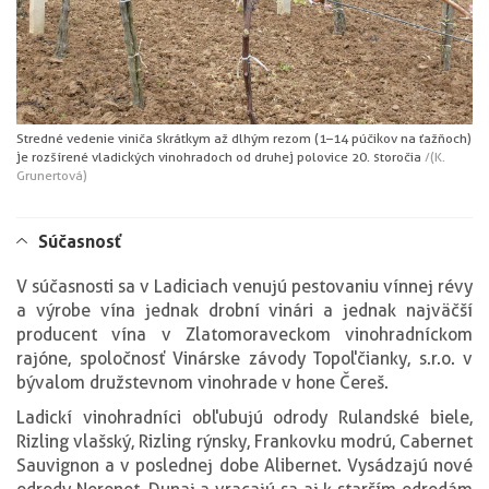
Stredné vedenie viniča s krátkym až dlhým rezom (1–14 púčikov na ťažňoch)
je rozšírené v ladických vinohradoch od druhej polovice 20. storočia
/(K.
Grunertová)
Súčasnosť
V súčasnosti sa v Ladiciach venujú pestovaniu vínnej révy
a výrobe vína jednak drobní vinári a jednak najväčší
producent vína v Zlatomoraveckom vinohradníckom
rajóne, spoločnosť Vinárske závody Topoľčianky, s.r.o. v
bývalom družstevnom vinohrade v hone Čereš.
Ladickí vinohradníci obľubujú odrody Rulandské biele,
Rizling vlašský, Rizling rýnsky, Frankovku modrú, Cabernet
Sauvignon a v poslednej dobe Alibernet. Vysádzajú nové