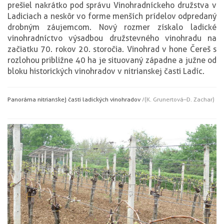
prešiel nakrátko pod správu Vinohradníckeho družstva v
Ladiciach a neskôr vo forme menších prídelov odpredaný
drobným záujemcom. Nový rozmer získalo ladické
vinohradníctvo výsadbou družstevného vinohradu na
začiatku 70. rokov 20. storočia. Vinohrad v hone Čereš s
rozlohou približne 40 ha je situovaný západne a južne od
bloku historických vinohradov v nitrianskej časti Ladíc.
Panoráma nitrianskej časti ladických vinohradov
/(K. Grunertová–D. Zachar)