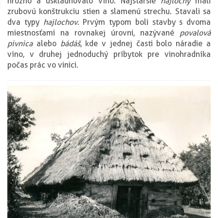
hrozno a uskladňovalo víno. Najstaršie
hajlochy
mali
zrubovú konštrukciu stien a slamenú strechu. Stavali sa
dva typy
hajlochov
. Prvým typom boli stavby s dvoma
miestnosťami na rovnakej úrovni, nazývané
povalová
pivnica
alebo
bádáš
, kde v jednej časti bolo náradie a
víno, v druhej jednoduchý príbytok pre vinohradníka
počas prác vo vinici.