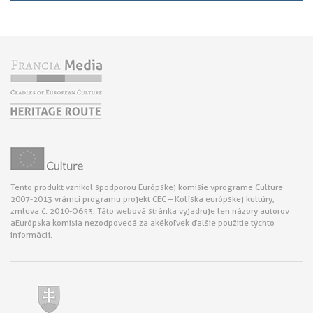
Tento produkt vznikol s podporou Európskej komisie v programe Culture
2007-2013 v rámci programu projekt CEC – Kolíska európskej kultúry,
zmluva č. 2010-O653. Táto webová stránka vyjadruje len názory autorov
a Európska komisia nezodpovedá za akékoľvek ďalšie použitie týchto
informácií.