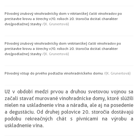
Pôvodný zrubový vinohradnícky dom v nitrianskej časti vinohradov po
prestavbe krovu a strechy v 70. rokoch 20. storočia dostal charakter
dvojpodlažnej stavby
/(K. Grunertová)
Pôvodný zrubový vinohradnícky dom v nitrianskej časti vinohradov po
prestavbe krovu a strechy v 70. rokoch 20. storočia dostal charakter
dvojpodlažnej stavby
/(K. Grunertová)
Pôvodný vstup do prvého podlažia vinohradníckeho domu
/(K. Grunertová)
Už v období medzi prvou a druhou svetovou vojnou sa
začali stavať murované vinohradnícke domy, ktoré slúžili
nielen na uskladnenie vína a náradia, ale aj na posedenie
a degustáciu. Od druhej polovice 20. storočia dostávajú
podobu rekreačných chát s pivnicami na výrobu a
uskladnenie vína.