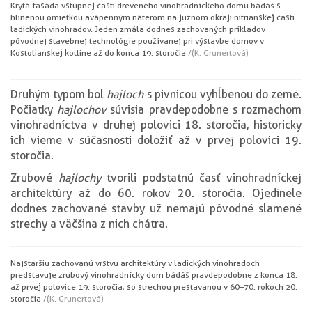
Krytá fasáda vstupnej časti dreveného vinohradníckeho domu bádáš s
hlinenou omietkou a vápenným náterom na južnom okraji nitrianskej časti
ladických vinohradov. Jeden z mála dodnes zachovaných príkladov
pôvodnej stavebnej technológie používanej pri výstavbe domov v
Kostolianskej kotline až do konca 19. storočia
/(K. Grunertová)
Druhým typom bol
hajloch
s pivnicou vyhĺbenou do zeme.
Počiatky
hajlochov
súvisia pravdepodobne s rozmachom
vinohradníctva v druhej polovici 18. storočia, historicky
ich vieme v súčasnosti doložiť až v prvej polovici 19.
storočia.
Zrubové
hajlochy
tvorili podstatnú časť vinohradníckej
architektúry až do 60. rokov 20. storočia. Ojedinele
dodnes zachované stavby už nemajú pôvodné slamené
strechy a väčšina z nich chátra.
Najstaršiu zachovanú vrstvu architektúry v ladických vinohradoch
predstavuje zrubový vinohradnícky dom bádáš pravdepodobne z konca 18.
až prvej polovice 19. storočia, so strechou prestavanou v 60–70. rokoch 20.
storočia
/(K. Grunertová)