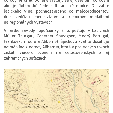
odrody Neronet, Dunaj a vracajú sa aj k starším odrodám
ako je Rulandské šedé a Rulandské modré. O kvalite
ladického vína, pochádzajúceho od maloproducentov,
dnes svedčia ocenenia zlatými a striebornými medailami
na regionálnych výstavách.
Vinárske závody Topoľčianky, s.r.o. pestujú v Ladiciach
Műller Thurgau, Cabernet Sauvignon, Modrý Portugal,
Frankovku modrú a Alibernet. Špičkovú kvalitu dosahujú
najmä vína z odrody Alibernet, ktoré v posledných rokoch
získali viacero ocenení na celoslovenských a aj
zahraničných súťažiach.