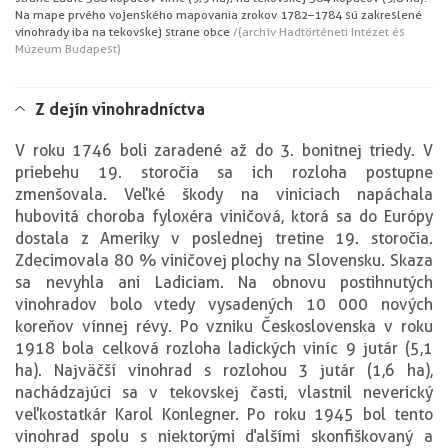
Na mape prvého vojenského mapovania z rokov 1782–1784 sú zakreslené
vinohrady iba na tekovskej strane obce
/(archív Hadtörténeti Intézet és
Múzeum Budapest)
Z dejín vinohradníctva
V roku 1746 boli zaradené až do 3. bonitnej triedy. V
priebehu 19. storočia sa ich rozloha postupne
zmenšovala. Veľké škody na viniciach napáchala
hubovitá choroba fyloxéra viničová, ktorá sa do Európy
dostala z Ameriky v poslednej tretine 19. storočia.
Zdecimovala 80 % viničovej plochy na Slovensku. Skaza
sa nevyhla ani Ladiciam. Na obnovu postihnutých
vinohradov bolo vtedy vysadených 10 000 nových
koreňov vínnej révy. Po vzniku Československa v roku
1918 bola celková rozloha ladických viníc 9 jutár (5,1
ha). Najväčší vinohrad s rozlohou 3 jutár (1,6 ha),
nachádzajúci sa v tekovskej časti, vlastnil neverický
veľkostatkár Karol Konlegner. Po roku 1945 bol tento
vinohrad spolu s niektorými ďalšími skonfiškovaný a