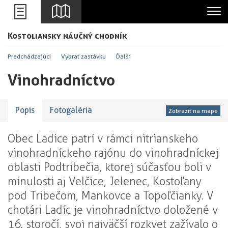
Leaflet
Kostoliansky náučný chodník
+
-
Predchádzajúci
Vybrať zastávku
Ďalší
Vinohradníctvo
Popis
Fotogaléria
Zobraziť na mape
Obec Ladice patrí v rámci nitrianskeho
vinohradníckeho rajónu do vinohradníckej
oblasti Podtribečia, ktorej súčasťou boli v
minulosti aj Velčice, Jelenec, Kostoľany
pod Tribečom, Mankovce a Topoľčianky. V
chotári Ladíc je vinohradníctvo doložené v
16. storočí, svoj najväčší rozkvet zažívalo o