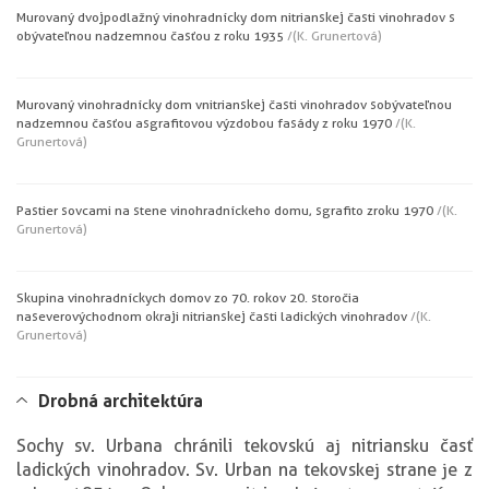
Murovaný dvojpodlažný vinohradnícky dom nitrianskej časti vinohradov s
obývateľnou nadzemnou časťou z roku 1935
/(K. Grunertová)
Murovaný vinohradnícky dom v nitrianskej časti vinohradov s obývateľnou
nadzemnou časťou a sgrafitovou výzdobou fasády z roku 1970
/(K.
Grunertová)
Pastier s ovcami na stene vinohradníckeho domu, sgrafito z roku 1970
/(K.
Grunertová)
Skupina vinohradníckych domov zo 70. rokov 20. storočia
na severovýchodnom okraji nitrianskej časti ladických vinohradov
/(K.
Grunertová)
Drobná architektúra
Sochy sv. Urbana chránili tekovskú aj nitriansku časť
ladických vinohradov. Sv. Urban na tekovskej strane je z