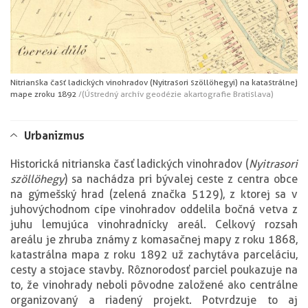
Nitrianska časť ladických vinohradov (Nyitrasori szöllöhegyi) na katastrálnej
mape z roku 1892
/(Ústredný archív geodézie a kartografie Bratislava)
Urbanizmus
Historická nitrianska časť ladických vinohradov (
Nyitrasori
szöllöhegy
) sa nachádza pri bývalej ceste z centra obce
na gýmešský hrad (zelená značka 5129), z ktorej sa v
juhovýchodnom cípe vinohradov oddelila bočná vetva z
juhu lemujúca vinohradnícky areál. Celkový rozsah
areálu je zhruba známy z komasačnej mapy z roku 1868,
katastrálna mapa z roku 1892 už zachytáva parceláciu,
cesty a stojace stavby. Rôznorodosť parciel poukazuje na
to, že vinohrady neboli pôvodne založené ako centrálne
organizovaný a riadený projekt. Potvrdzuje to aj