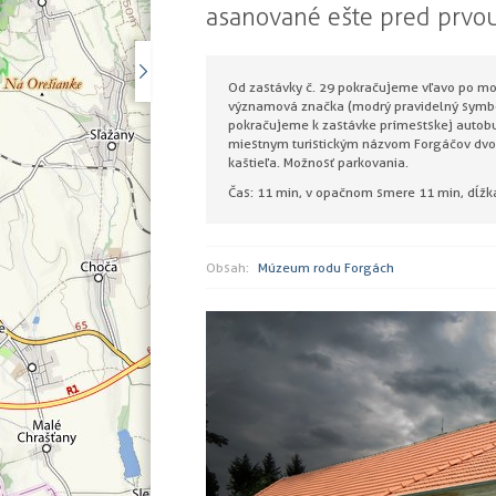
asanované ešte pred prvou
Od zastávky č. 29 pokračujeme vľavo po mo
významová značka (modrý pravidelný symbo
pokračujeme k zastávke prímestskej autobu
miestnym turistickým názvom Forgáčov dvor,
kaštieľa. Možnosť parkovania.
Čas: 11 min, v opačnom smere 11 min, dĺžka
Obsah:
Múzeum rodu Forgách