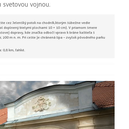
 svetovou vojnou.
ste cez Jelenský potok na chodník,ktorým súbežne vedie
l doplnený bielymi plochami 10 × 10 cm). V priamom smere
sovej dopravy, kde značka odbočí vpravo k bráne kaštieľa s
 200 m n. m. Pri ceste je chránená lipa – zvyšok pôvodného parku
: 0,8 km, ľahké.