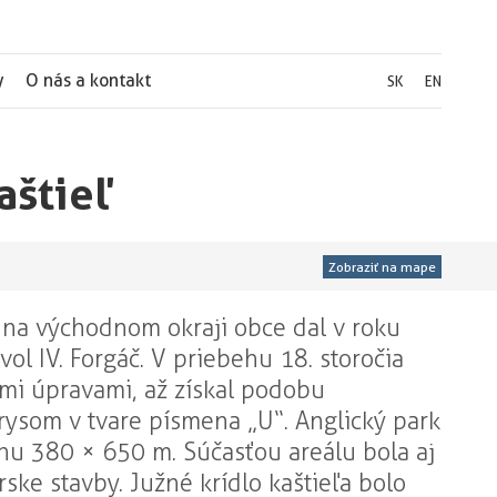
y
O nás a kontakt
SK
EN
aštieľ
Zobraziť na mape
 na východnom okraji obce dal v roku
l IV. Forgáč. V priebehu 18. storočia
ými úpravami, až získal podobu
orysom v tvare písmena „U“. Anglický park
chu 380 × 650 m. Súčasťou areálu bola aj
ske stavby. Južné krídlo kaštieľa bolo