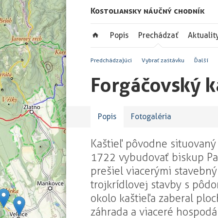
Kostoliansky náučný chodník
Popis
Prechádzať
Aktualit
Predchádzajúci
Vybrať zastávku
Ďalší
Forgáčovský k
Popis
Fotogaléria
Kaštieľ pôvodne situovaný
1722 vybudovať biskup Pavo
prešiel viacerými stavebn
trojkrídlovej stavby s pôd
okolo kaštieľa zaberal plo
záhrada a viaceré hospodár