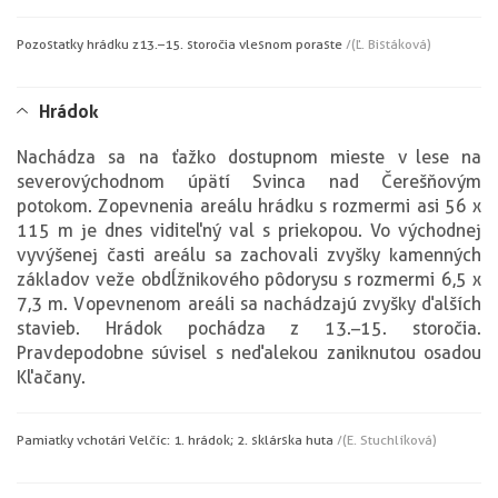
Pozostatky hrádku z 13.–15. storočia v lesnom poraste
/(Ľ. Bistáková)
Hrádok
Nachádza sa na ťažko dostupnom mieste v lese na
severovýchodnom úpätí Svinca nad Čerešňovým
potokom. Z opevnenia areálu hrádku s rozmermi asi 56 x
115 m je dnes viditeľný val s priekopou. Vo východnej
vyvýšenej časti areálu sa zachovali zvyšky kamenných
základov veže obdĺžnikového pôdorysu s rozmermi 6,5 x
7,3 m. V opevnenom areáli sa nachádzajú zvyšky ďalších
stavieb. Hrádok pochádza z 13.–15. storočia.
Pravdepodobne súvisel s neďalekou zaniknutou osadou
Kľačany.
Pamiatky v chotári Velčíc: 1. hrádok; 2. sklárska huta
/(E. Stuchlíková)