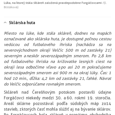
Lúka, na ktorej stála skláreň založená pravdepodobne Forgáčovcami
/(Ľ.
Bistáková)
Sklárska huta
Miesto na lúke, kde stála skláreň, dodnes na mapách
označované ako sklárska huta, je dostupné poľnou cestou
vedúcou od futbalového ihriska (nachádza sa na
severovýchodnom okraji Velčíc 500 m od zastávky 21)
severným a neskôr severozápadným smerom. Po 2,8 km
od futbalového ihriska na križovatke lesných ciest na
okraji lesa odbočíme vľavo a po asi 20 m pokračujeme
severozápadným smerom asi 900 m na okraj lúky. Čas: 1
hod 10 min., dĺžka: 4,2 km od zastávky 21, ľahké. Návrat
do Velčíc odporúčame rovnakým smerom.
Skláreň nad Čerešňovým potokom postavili údajne
Forgáčovci niekedy medzi 30. a 60. rokmi 19. storočia.
Areál sklárne pozostával podľa súdobých máp zo14
stavieb, z ktorých časť mohla slúžiť aj na bývanie sklárov.
Po Forgáčovcoch bola skláreň v prenájme obchodníka