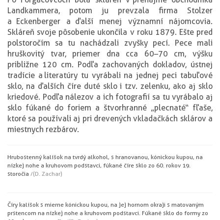
Landkammera, potom ju prevzala firma Stolzer
a Eckenberger a ďalší menej významní nájomcovia.
Skláreň svoje pôsobenie ukončila v roku 1879. Ešte pred
polstoročím sa tu nachádzali zvyšky pecí. Pece mali
hruškovitý tvar, priemer dna cca 60–70 cm, výšku
približne 120 cm. Podľa zachovaných dokladov, ústnej
tradície a literatúry tu vyrábali na jednej peci tabuľové
sklo, na ďalších číre duté sklo i tzv. zelenku, ako aj sklo
kriedové. Podľa nálezov a ich fotografií sa tu vyrábalo aj
sklo fúkané do foriem a štvorhranné „plecnaté“ fľaše,
ktoré sa používali aj pri drevených vkladačkách sklárov a
miestnych rezbárov.
Hrubostenný kalíšok na tvrdý alkohol, s hranovanou, kónickou kupou, na
nízkej nohe a kruhovom podstavci, fúkané číre sklo zo 60. rokov 19.
storočia
/(D. Zachar)
Číry kalíšok s mierne kónickou kupou, na jej hornom okraji s matovaným
prstencom na nízkej nohe a kruhovom podstavci. Fúkané sklo do formy zo