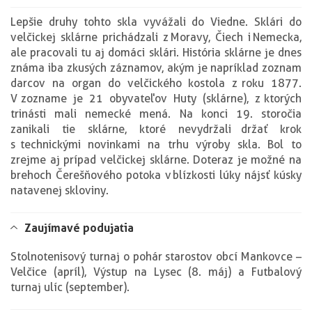
Lepšie druhy tohto skla vyvážali do Viedne. Sklári do
velčickej sklárne prichádzali z Moravy, Čiech i Nemecka,
ale pracovali tu aj domáci sklári. História sklárne je dnes
známa iba z kusých záznamov, akým je napríklad zoznam
darcov na organ do velčického kostola z roku 1877.
V zozname je 21 obyvateľov Huty (sklárne), z ktorých
trinásti mali nemecké mená. Na konci 19. storočia
zanikali tie sklárne, ktoré nevydržali držať krok
s technickými novinkami na trhu výroby skla. Bol to
zrejme aj prípad velčickej sklárne. Doteraz je možné na
brehoch Čerešňového potoka v blízkosti lúky nájsť kúsky
natavenej skloviny.
Zaujímavé podujatia
Stolnotenisový turnaj o pohár starostov obcí Mankovce –
Velčice (apríl), Výstup na Lysec (8. máj) a Futbalový
turnaj ulíc (september).