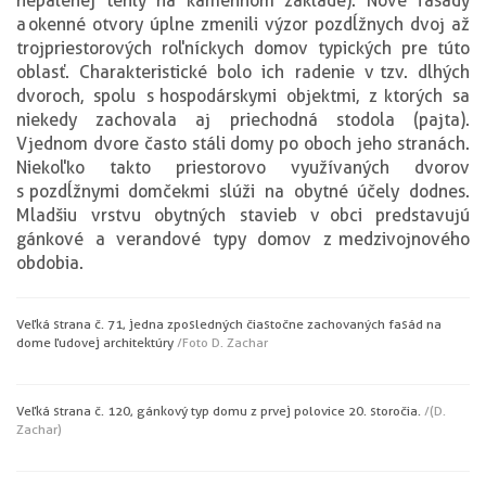
nepálenej tehly na kamennom základe). Nové fasády
a okenné otvory úplne zmenili výzor pozdĺžnych dvoj až
trojpriestorových roľníckych domov typických pre túto
oblasť. Charakteristické bolo ich radenie v tzv. dlhých
dvoroch, spolu s hospodárskymi objektmi, z ktorých sa
niekedy zachovala aj priechodná stodola (pajta).
V jednom dvore často stáli domy po oboch jeho stranách.
Niekoľko takto priestorovo využívaných dvorov
s pozdĺžnymi domčekmi slúži na obytné účely dodnes.
Mladšiu vrstvu obytných stavieb v obci predstavujú
gánkové a verandové typy domov z medzivojnového
obdobia.
Veľká strana č. 71, jedna z posledných čiastočne zachovaných fasád na
dome ľudovej architektúry
/Foto D. Zachar
Veľká strana č. 120, gánkový typ domu z prvej polovice 20. storočia.
/(D.
Zachar)