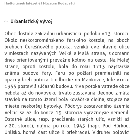
Hadtörténeti Intézet és Múzeum Budapest)
Urbanistický vývoj
Obec dostala základnú urbanistickú podobu v 13. storočí.
Okolo neskororománskeho farského kostola, na oboch
brehoch Čerešňového potoka, vznikli dve hlavné ulice
v miestach nazývaných Veľká a Malá strana, s domami
dnes orientovanými prevažne kolmo na cestu. Na Malej
strane, oproti kostolu, bola do roku 1713 najstaršia
známa budova fary. Faru po požiari premiestnili na
opačný breh potoka k odbočke na Mankovce, kde v roku
1955 postavili súčasnú budovu. Niva potoka v strede obce
nebola až do novoveku trvalo zastavaná. Jednou z mála
stavieb na tomto území bola kováčska dielňa, stojaca na
mieste neskoršej bytovky. Pôdorys zastavaného územia
Velčíc sa až do konca 19. storočia výraznejšie nemenil.
Ostatné ulice, resp. predĺženia starých ulíc, vznikli až
v 20. storočí, najmä po roku 1945 (napr. Pod Hôrkou,
Uhlisko, horná časť ulice K priehrade). V druhej polovici