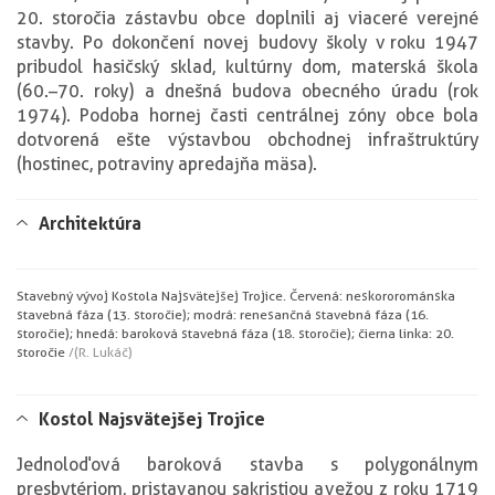
20. storočia zástavbu obce doplnili aj viaceré verejné
stavby. Po dokončení novej budovy školy v roku 1947
pribudol hasičský sklad, kultúrny dom, materská škola
(60.–70. roky) a dnešná budova obecného úradu (rok
1974). Podoba hornej časti centrálnej zóny obce bola
dotvorená ešte výstavbou obchodnej infraštruktúry
(hostinec, potraviny a predajňa mäsa).
Architektúra
Stavebný vývoj Kostola Najsvätejšej Trojice. Červená: neskororománska
stavebná fáza (13. storočie); modrá: renesančná stavebná fáza (16.
storočie); hnedá: baroková stavebná fáza (18. storočie); čierna linka: 20.
storočie
/(R. Lukáč)
Kostol Najsvätejšej Trojice
Jednoloďová baroková stavba s polygonálnym
presbytériom, pristavanou sakristiou a vežou z roku 1719