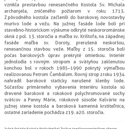
vznikla prestavbou renesančného Kostola Sv. Michala
archanjela, zničeného požiarom v roku 1713.
Z pôvodného kostola začlenili do barokovej novostavby
murivo lode a vežu. Na južnej fasáde lode boli pri
stavebno-historickom výskume odkryté neskororománske
okná z pol. 13. storočia a maľba sv. Krištofa, na západnej
fasáde maľba sv. Doroty, prerušená neskoršou,
renesančnou stavbou veže. Maľby z 15. storočia boli
počas barokových úprav prekryté omietkou. Interiér
jednolodia s rovným stropom a svätyňou zaklenutou
konchou bol v rokoch 1985–1990 pokrytý výmaľbou
realizovanou Petrom Čambálom. Rovný strop z roku 1934
nahradil barokové staticky narušené klenby lode.
Súčasťou primárneho vybavenia interiéru kostola sú
drevené barokové a rokokové polychromované sochy
svätcov a Panny Márie, rokokové súsošie Kalvárie na
južnej stene kostola a baroková kamenná krstiteľnica,
ostatné zariadenie pochádza z 19. a 20. storočia.
Južná fasáda Kostola Najsvätejšej Trojice s neskororománskym oknom,