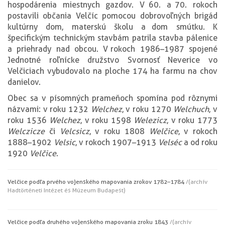
hospodárenia miestnych gazdov. V 60. a 70. rokoch
postavili občania Velčíc pomocou dobrovoľných brigád
kultúrny dom, materskú školu a dom smútku. K
špecifickým technickým stavbám patrila stavba pálenice
a priehrady nad obcou. V rokoch 1986–1987 spojené
Jednotné roľnícke družstvo Svornosť Neverice vo
Velčiciach vybudovalo na ploche 174 ha farmu na chov
danielov.
Obec sa v písomných prameňoch spomína pod rôznymi
názvami: v roku 1232
Welchez
, v roku 1270
Welchuch
, v
roku 1536
Welchez
, v roku 1598
Welezicz
, v roku 1773
Welczicze
či
Velcsicz
, v roku 1808
Welčice
, v rokoch
1888–1902
Velsic
, v rokoch 1907–1913
Velséc
a od roku
1920
Velčice
.
Velčice podľa prvého vojenského mapovania z rokov 1782–1784
/(archív
Hadtörténeti Intézet és Múzeum Budapest)
Velčice podľa druhého vojenského mapovania z roku 1843
/(archív