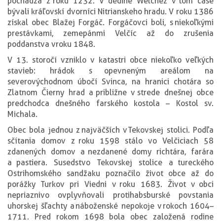
pochádza z roku 1232. V dedine Welchez v tom čase
bývali kráľovskí dvorníci Nitrianskeho hradu. V roku 1386
získal obec Blažej Forgáč. Forgáčovci boli, s niekoľkými
prestávkami, zemepánmi Velčíc až do zrušenia
poddanstva v roku 1848.
V 13. storočí vzniklo v katastri obce niekoľko veľkých
stavieb: hrádok s opevneným areálom na
severovýchodnom úbočí Svinca, na hranici chotára so
Zlatnom Čierny hrad a približne v strede dnešnej obce
predchodca dnešného farského kostola – Kostol sv.
Michala.
Obec bola jednou z najväčších v Tekovskej stolici. Podľa
sčítania domov z roku 1598 stálo vo Velčiciach 58
zdanených domov a nezdanené domy richtára, farára
a pastiera. Susedstvo Tekovskej stolice a tureckého
Ostrihomského sandžaku poznačilo život obce až do
porážky Turkov pri Viedni v roku 1683. Život v obci
nepriaznivo ovplyvňovali protihabsburské povstania
uhorskej šľachty a náboženské nepokoje v rokoch 1604–
1711. Pred rokom 1698 bola obec založená rodine