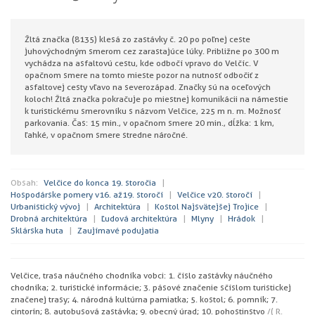
Žltá značka (8135) klesá zo zastávky č. 20 po poľnej ceste
juhovýchodným smerom cez zarastajúce lúky. Približne po 300 m
vychádza na asfaltovú cestu, kde odbočí vpravo do Velčíc. V
opačnom smere na tomto mieste pozor na nutnosť odbočiť z
asfaltovej cesty vľavo na severozápad. Značky sú na oceľových
koloch! Žltá značka pokračuje po miestnej komunikácii na námestie
k turistickému smerovníku s názvom Velčice, 225 m n. m. Možnosť
parkovania. Čas: 15 min., v opačnom smere 20 min., dĺžka: 1 km,
ľahké, v opačnom smere stredne náročné.
Obsah:
Velčice do konca 19. storočia
Hospodárske pomery v 16. až 19. storočí
Velčice v 20. storočí
Urbanistický vývoj
Architektúra
Kostol Najsvätejšej Trojice
Drobná architektúra
Ľudová architektúra
Mlyny
Hrádok
Sklárska huta
Zaujímavé podujatia
Velčice, trasa náučného chodníka v obci: 1. číslo zastávky náučného
chodníka; 2. turistické informácie; 3. pásové značenie s číslom turistickej
značenej trasy; 4. národná kultúrna pamiatka; 5. kostol; 6. pomník; 7.
cintorín; 8. autobusová zastávka; 9. obecný úrad; 10. pohostinstvo
/( R.