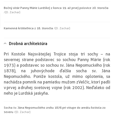
Bočný oltár Panny Márie Lurdskej z konca 19. až prvej polovice 20. storočia
/(D. Zachar)
Kamenná krstiteľnica z 18. storočia
/(D. Zachar)
Drobná architektúra
Pri Kostole Najsvätejšej Trojice stoja tri sochy – na
severnej strane podstavec so sochou Panny Márie (rok
1973) a podstavec so sochou sv. Jána Nepomuckého (rok
1878), na juhovýchode ďalšia socha sv. Jána
Nepomuckého. Poniže kostola, už mimo oplotenia, sa
nachádza pomník na pamiatku mužom z Velčíc, ktorí padli
v prvej a druhej svetovej vojne (rok 2002). Neďaleko od
neho je Lurdská jaskyňa.
Socha sv. Jána Nepomuckého z roku 1878 pri vstupe do areálu kostola zo
severu
/(D. Zachar)