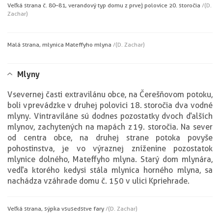
Veľká strana č. 80–81, verandový typ domu z prvej polovice 20. storočia
/(D.
Zachar)
Malá strana, mlynica Mateffyho mlyna
/(D. Zachar)
Mlyny
V severnej časti extravilánu obce, na Čerešňovom potoku,
boli v prevádzke v druhej polovici 18. storočia dva vodné
mlyny. V intraviláne sú dodnes pozostatky dvoch ďalších
mlynov, zachytených na mapách z 19. storočia. Na sever
od centra obce, na druhej strane potoka povyše
pohostinstva, je vo výraznej zníženine pozostatok
mlynice dolného, Mateffyho mlyna. Starý dom mlynára,
vedľa ktorého kedysi stála mlynica horného mlyna, sa
nachádza v záhrade domu č. 150 v ulici K priehrade.
Veľká strana, sýpka v susedstve fary
/(D. Zachar)