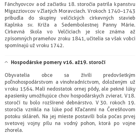
Fánchyovcov a od začiatku 18. storočia patrila k panstvu
Migazziovcov v Zlatých Moravciach. V rokoch 1740–1743
pribudla do skupiny velčických cirkevných stavieb
Kaplnka sv. Kríža a Sedembolestnej Panny Márie.
Cirkevná škola vo Velčiciach je síce známa až
z písomných prameňov z roku 1841, učitelia sa však v obci
spomínajú už v roku 1742.
Hospodárske pomery v 16. až 19. storočí
Obyvatelia obce sa živili predovšetkým
poľnohospodárstvom a vinohradníctvom, doloženým už
v roku 1564. Mali nedostatok ornej pôdy, ale pekné lúky
a pasienky umožňujúce chov hospodárskych zvierat. V 18.
storočí tu bolo rozšírené debnárstvo. V 30. rokoch 19.
storočia vznikla na lúke pod Kľačanmi na Čerešňovom
potoku skláreň. Na jej mieste postavili bola počas prvej
svetovej vojny pílu na vodný pohon, ktorá po vojne
zhorela.