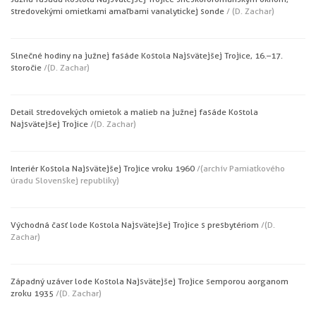
stredovekými omietkami a maľbami v analytickej sonde
/ (D. Zachar)
Slnečné hodiny na južnej fasáde Kostola Najsvätejšej Trojice, 16.–17.
storočie
/(D. Zachar)
Detail stredovekých omietok a malieb na južnej fasáde Kostola
Najsvätejšej Trojice
/(D. Zachar)
Interiér Kostola Najsvätejšej Trojice v roku 1960
/(archív Pamiatkového
úradu Slovenskej republiky)
Východná časť lode Kostola Najsvätejšej Trojice s presbytériom
/(D.
Zachar)
Západný uzáver lode Kostola Najsvätejšej Trojice s emporou a organom
z roku 1935
/(D. Zachar)