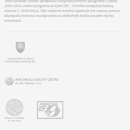
Tento produkt vznikol s podporou Európskej komisie v programe Culture
2007-2013 v rámci programu projekt CEC – Kolíska európskej kultúry,
zmluva č. 2010-O653. Táto webová stránka vyjadruje len názory autorov
a Európska komisia nezodpovedá za akékoľvek ďalšie použitie týchto
informácií.