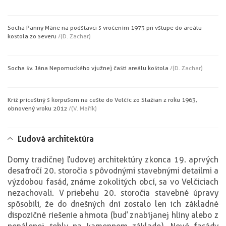
Socha Panny Márie na podstavci s vročením 1973 pri vstupe do areálu
kostola zo severu
/(D. Zachar)
Socha sv. Jána Nepomuckého v južnej časti areálu kostola
/(D. Zachar)
Kríž prícestný s korpusom na ceste do Velčíc zo Slažian z roku 1963,
obnovený v roku 2012
/(V. Mařík)
Ľudová architektúra
Domy tradičnej ľudovej architektúry z konca 19. a prvých
desaťročí 20. storočia s pôvodnými stavebnými detailmi a
výzdobou fasád, známe z okolitých obcí, sa vo Velčiciach
nezachovali. V priebehu 20. storočia stavebné úpravy
spôsobili, že do dnešných dní zostalo len ich základné
dispozičné riešenie a hmota (buď z nabíjanej hliny alebo z