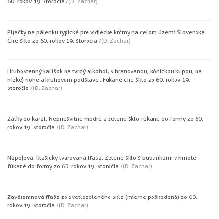
60. rokov 19. storočia
/(D. Zachar)
Pijačky na pálenku typické pre vidiecke krčmy na celom území Slovenska.
Číre sklo zo 60. rokov 19. storočia
/(D. Zachar)
Hrubostenný kalíšok na tvrdý alkohol, s hranovanou, kónickou kupou, na
nízkej nohe a kruhovom podstavci. Fúkané číre sklo zo 60. rokov 19.
storočia
/(D. Zachar)
Zátky do karáf. Nepriesvitné modré a zelené sklo fúkané do formy zo 60.
rokov 19. storočia
/(D. Zachar)
Nápojová, klasicky tvarovaná fľaša. Zelené sklo s bublinkami v hmote
fúkané do formy zo 60. rokov 19. storočia
/(D. Zachar)
Zaváraninová fľaša zo svetlozeleného skla (mierne poškodená) zo 60.
rokov 19. storočia
/(D. Zachar)