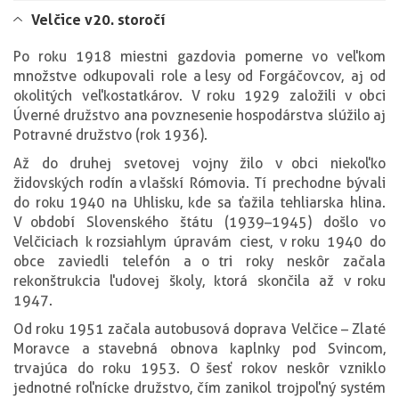
Velčice v 20. storočí
Po roku 1918 miestni gazdovia pomerne vo veľkom
množstve odkupovali role a lesy od Forgáčovcov, aj od
okolitých veľkostatkárov. V roku 1929 založili v obci
Úverné družstvo a na povznesenie hospodárstva slúžilo aj
Potravné družstvo (rok 1936).
Až do druhej svetovej vojny žilo v obci niekoľko
židovských rodín a vlašskí Rómovia. Tí prechodne bývali
do roku 1940 na Uhlisku, kde sa ťažila tehliarska hlina.
V období Slovenského štátu (1939–1945) došlo vo
Velčiciach k rozsiahlym úpravám ciest, v roku 1940 do
obce zaviedli telefón a o tri roky neskôr začala
rekonštrukcia ľudovej školy, ktorá skončila až v roku
1947.
Od roku 1951 začala autobusová doprava Velčice – Zlaté
Moravce a stavebná obnova kaplnky pod Svincom,
trvajúca do roku 1953. O šesť rokov neskôr vzniklo
jednotné roľnícke družstvo, čím zanikol trojpoľný systém