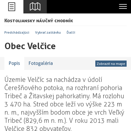
Leaflet
Kostoliansky náučný chodník
+
-
Predchádzajúci
Vybrať zastávku
Ďalší
Obec Velčice
Popis
Fotogaléria
Zobraziť na mape
Územie Velčíc sa nachádza v údolí
Čerešňového potoka, na rozhraní pohoria
Tribeč a Žitavskej pahorkatiny. Má rozlohu
3 470 ha. Stred obce leží vo výške 223 m
n. m., najvyšším bodom obce je vrch Veľký
Tribeč (829,6 m n. m.). V roku 2013 mali
Velčice 832 obyvateľov.