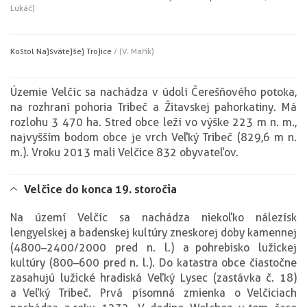
Lukáč)
Kostol Najsvätejšej Trojice
/ (V. Mařík)
Územie Velčíc sa nachádza v údolí Čerešňového potoka,
na rozhraní pohoria Tribeč a Žitavskej pahorkatiny. Má
rozlohu 3 470 ha. Stred obce leží vo výške 223 m n. m.,
najvyšším bodom obce je vrch Veľký Tribeč (829,6 m n.
m.). V roku 2013 mali Velčice 832 obyvateľov.
Velčice do konca 19. storočia
Na území Velčíc sa nachádza niekoľko nálezísk
lengyelskej a badenskej kultúry z neskorej doby kamennej
(4800–2400/2000 pred n. l.) a pohrebisko lužickej
kultúry (800–600 pred n. l.). Do katastra obce čiastočne
zasahujú lužické hradiská Veľký Lysec (zastávka č. 18)
a Veľký Tribeč. Prvá písomná zmienka o Velčiciach