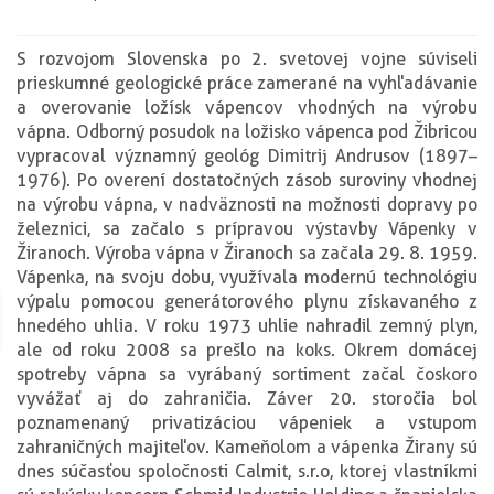
S rozvojom Slovenska po 2. svetovej vojne súviseli
prieskumné geologické práce zamerané na vyhľadávanie
a overovanie ložísk vápencov vhodných na výrobu
vápna. Odborný posudok na ložisko vápenca pod Žibricou
vypracoval významný geológ Dimitrij Andrusov (1897–
1976). Po overení dostatočných zásob suroviny vhodnej
na výrobu vápna, v nadväznosti na možnosti dopravy po
železnici, sa začalo s prípravou výstavby Vápenky v
Žiranoch. Výroba vápna v Žiranoch sa začala 29. 8. 1959.
Vápenka, na svoju dobu, využívala modernú technológiu
výpalu pomocou generátorového plynu získavaného z
hnedého uhlia. V roku 1973 uhlie nahradil zemný plyn,
ale od roku 2008 sa prešlo na koks. Okrem domácej
spotreby vápna sa vyrábaný sortiment začal čoskoro
vyvážať aj do zahraničia. Záver 20. storočia bol
poznamenaný privatizáciou vápeniek a vstupom
zahraničných majiteľov. Kameňolom a vápenka Žirany sú
dnes súčasťou spoločnosti Calmit, s.r.o, ktorej vlastníkmi