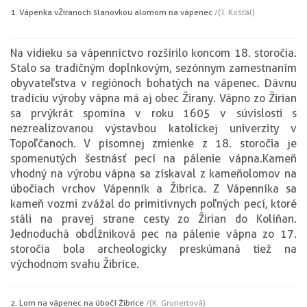
1. Vápenka v Žiranoch s lanovkou a lomom na vápenec
/(J. Košťál)
Na vidieku sa vápenníctvo rozšírilo koncom 18. storočia.
Stalo sa tradičným doplnkovým, sezónnym zamestnaním
obyvateľstva v regiónoch bohatých na vápenec. Dávnu
tradíciu výroby vápna má aj obec Žirany. Vápno zo Žirian
sa prvýkrát spomína v roku 1605 v súvislosti s
nezrealizovanou výstavbou katolíckej univerzity v
Topoľčanoch. V písomnej zmienke z 18. storočia je
spomenutých šestnásť pecí na pálenie vápna.Kameň
vhodný na výrobu vápna sa získaval z kameňolomov na
úbočiach vrchov Vápenník a Žibrica. Z Vápenníka sa
kameň vozmi zvážal do primitívnych poľných pecí, ktoré
stáli na pravej strane cesty zo Žirian do Kolíňan.
Jednoduchá obdĺžniková pec na pálenie vápna zo 17.
storočia bola archeologicky preskúmaná tiež na
východnom svahu Žibrice.
2. Lom na vápenec na úbočí Žibrice
/(K. Grunertová)