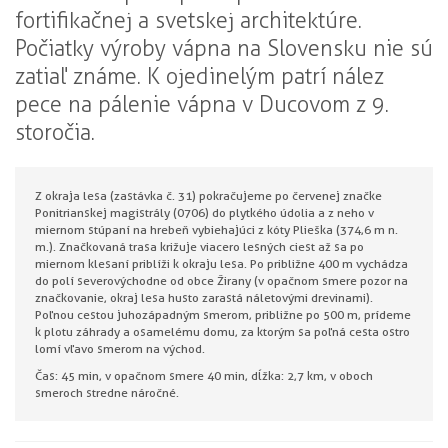
fortifikačnej a svetskej architektúre.
Počiatky výroby vápna na Slovensku nie sú
zatiaľ známe. K ojedinelým patrí nález
pece na pálenie vápna v Ducovom z 9.
storočia.
Z okraja lesa (zastávka č. 31) pokračujeme po červenej značke
Ponitrianskej magistrály (0706) do plytkého údolia a z neho v
miernom stúpaní na hrebeň vybiehajúci z kóty Plieška (374,6 m n.
m.). Značkovaná trasa križuje viacero lesných ciest až sa po
miernom klesaní priblíži k okraju lesa. Po približne 400 m vychádza
do polí severovýchodne od obce Žirany (v opačnom smere pozor na
značkovanie, okraj lesa husto zarastá náletovými drevinami).
Poľnou cestou juhozápadným smerom, približne po 500 m, prídeme
k plotu záhrady a osamelému domu, za ktorým sa poľná cesta ostro
lomí vľavo smerom na východ.
Čas: 45 min, v opačnom smere 40 min, dĺžka: 2,7 km, v oboch
smeroch stredne náročné.