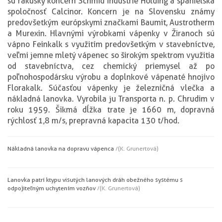
sú rakúsky koncern Schmid Industrie Holding a španielska
spoločnosť Calcinor. Koncern je na Slovensku známy
predovšetkým európskymi značkami Baumit, Austrotherm
a Murexin. Hlavnými výrobkami vápenky v Žiranoch sú
vápno Feinkalk s využitím predovšetkým v stavebníctve,
veľmi jemne mletý vápenec so širokým spektrom využitia
od stavebníctva, cez chemický priemysel až po
poľnohospodársku výrobu a doplnkové vápenaté hnojivo
Florakalk. Súčasťou vápenky je železničná vlečka a
nákladná lanovka. Vyrobila ju Transporta n. p. Chrudim v
roku 1959. Šikmá dĺžka trate je 1660 m, dopravná
rýchlosť 1,8 m/s, prepravná kapacita 130 t/hod.
Nákladná lanovka na dopravu vápenca
/(K. Grunertová)
Lanovka patrí k typu visutých lanových dráh obežného systému s
odpojiteľným uchytením vozňov
/(K. Grunertová)