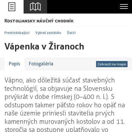
Leaflet
Kostoliansky náučný chodník
+
-
Predchádzajúci
Vybrať zastávku
Ďalší
Vápenka v Žiranoch
Popis
Fotogaléria
Zobraziť na mape
Vápno, ako dôležitá súčasť stavebných
technológií, sa objavuje na Slovensku
prvýkrát v dobe rímskej (0–400 n. l.). S
odstupom takmer päťsto rokov ho opäť na
naše územie priniesli stavitelia prvých
kamenných murovaných kostolov a od 11.
storočia sa postupne uplatňovalo vo